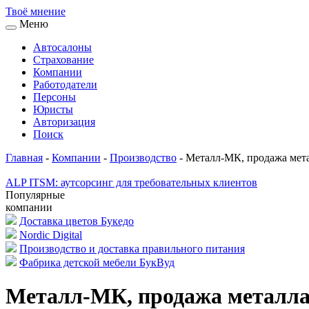
Твоё
мнение
Меню
Автосалоны
Страхование
Компании
Работодатели
Персоны
Юристы
Авторизация
Поиск
Главная
-
Компании
-
Производство
-
Металл-МК, продажа мет
ALP ITSM: аутсорсинг для требовательных клиентов
Популярные
компании
Доставка цветов Букедо
Nordic Digital
Производство и доставка правильного питания
Фабрика детской мебели БукВуд
Металл-МК, продажа металл