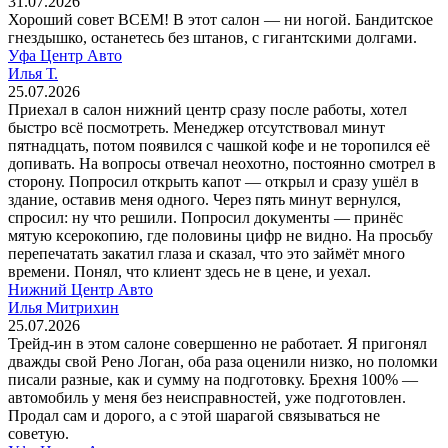
31.07.2026
Хороший совет ВСЕМ! В этот салон — ни ногой. Бандитское
гнездышко, останетесь без штанов, с гигантскими долгами.
Уфа Центр Авто
Илья Т.
25.07.2026
Приехал в салон нижний центр сразу после работы, хотел
быстро всё посмотреть. Менеджер отсутствовал минут
пятнадцать, потом появился с чашкой кофе и не торопился её
допивать. На вопросы отвечал неохотно, постоянно смотрел в
сторону. Попросил открыть капот — открыл и сразу ушёл в
здание, оставив меня одного. Через пять минут вернулся,
спросил: ну что решили. Попросил документы — принёс
мятую ксерокопию, где половины цифр не видно. На просьбу
перепечатать закатил глаза и сказал, что это займёт много
времени. Понял, что клиент здесь не в цене, и уехал.
Нижний Центр Авто
Илья Митрихин
25.07.2026
Трейд-ин в этом салоне совершенно не работает. Я пригонял
дважды свой Рено Логан, оба раза оценили низко, но поломки
писали разные, как и сумму на подготовку. Брехня 100% —
автомобиль у меня без неисправностей, уже подготовлен.
Продал сам и дорого, а с этой шарагой связываться не
советую.