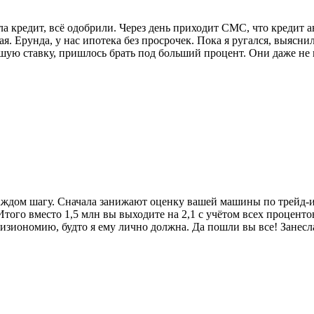
а кредит, всё одобрили. Через день приходит СМС, что кредит 
ая. Ерунда, у нас ипотека без просрочек. Пока я ругался, выясн
ошую ставку, пришлось брать под больший процент. Они даже не
 каждом шагу. Сначала занижают оценку вашей машины по трейд-
ого вместо 1,5 млн вы выходите на 2,1 с учётом всех процентов 
физиономию, будто я ему лично должна. Да пошли вы все! Занесл