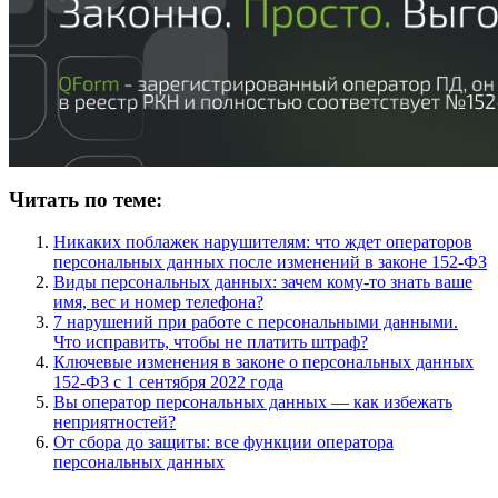
Читать по теме:
Никаких поблажек нарушителям: что ждет операторов
персональных данных после изменений в законе 152-ФЗ
Виды персональных данных: зачем кому-то знать ваше
имя, вес и номер телефона?
7 нарушений при работе с персональными данными.
Что исправить, чтобы не платить штраф?
Ключевые изменения в законе о персональных данных
152-ФЗ с 1 сентября 2022 года
Вы оператор персональных данных — как избежать
неприятностей?
От сбора до защиты: все функции оператора
персональных данных