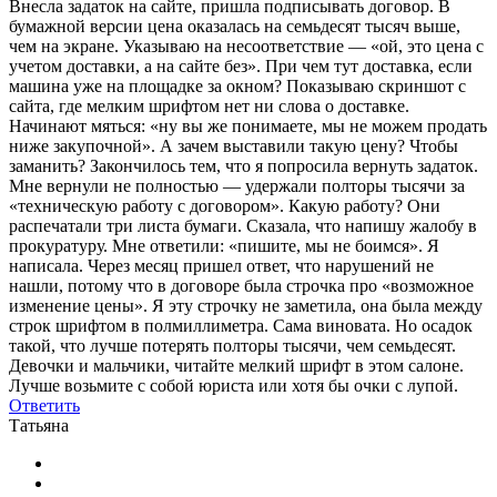
Внесла задаток на сайте, пришла подписывать договор. В
бумажной версии цена оказалась на семьдесят тысяч выше,
чем на экране. Указываю на несоответствие — «ой, это цена с
учетом доставки, а на сайте без». При чем тут доставка, если
машина уже на площадке за окном? Показываю скриншот с
сайта, где мелким шрифтом нет ни слова о доставке.
Начинают мяться: «ну вы же понимаете, мы не можем продать
ниже закупочной». А зачем выставили такую цену? Чтобы
заманить? Закончилось тем, что я попросила вернуть задаток.
Мне вернули не полностью — удержали полторы тысячи за
«техническую работу с договором». Какую работу? Они
распечатали три листа бумаги. Сказала, что напишу жалобу в
прокуратуру. Мне ответили: «пишите, мы не боимся». Я
написала. Через месяц пришел ответ, что нарушений не
нашли, потому что в договоре была строчка про «возможное
изменение цены». Я эту строчку не заметила, она была между
строк шрифтом в полмиллиметра. Сама виновата. Но осадок
такой, что лучше потерять полторы тысячи, чем семьдесят.
Девочки и мальчики, читайте мелкий шрифт в этом салоне.
Лучше возьмите с собой юриста или хотя бы очки с лупой.
Ответить
Татьяна