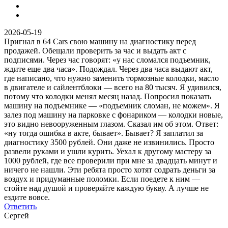
2026-05-19
Пригнал в 64 Cars свою машину на диагностику перед
продажей. Обещали проверить за час и выдать акт с
подписями. Через час говорят: «у нас сломался подъемник,
ждите еще два часа». Подождал. Через два часа выдают акт,
где написано, что нужно заменить тормозные колодки, масло
в двигателе и сайлентблоки — всего на 80 тысяч. Я удивился,
потому что колодки менял месяц назад. Попросил показать
машину на подъемнике — «подъемник сломан, не можем». Я
залез под машину на парковке с фонариком — колодки новые,
это видно невооруженным глазом. Сказал им об этом. Ответ:
«ну тогда ошибка в акте, бывает». Бывает? Я заплатил за
диагностику 3500 рублей. Они даже не извинились. Просто
развели руками и ушли курить. Уехал к другому мастеру за
1000 рублей, где все проверили при мне за двадцать минут и
ничего не нашли. Эти ребята просто хотят содрать деньги за
воздух и придуманные поломки. Если поедете к ним —
стойте над душой и проверяйте каждую букву. А лучше не
ездите вовсе.
Ответить
Сергей