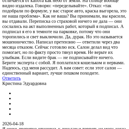
отличается от капота как небо от земли. На солнце вообще
видно издалека. Говорю: «переделывайте». Отказ: «так
подобрали по формуле, у вас старое авто, краска выгорела, это
не наша проблема». Как не ваша? Вы принимали, вы красили,
вы отдавали. Переписка со страховой ничего не дала — они
сослались на акт выполненных работ, который я подписал. А
подписал я его в темноте на парковке, потому что они
торопились и свет выключили. Да, дурак. Но это называется
мошенничество. Написал претензию — ответили через два
месяца отказом. Сейчас готовлю иск. Салон делал вид что
помогает, но по факту просто тянул время. Не верьте их
улыбкам. Если видите брак — не подписывайте ничего.
Берите эксперта с собой. Я поплатился кошельком и нервами.
Надеюсь, суд меня рассудит. А вам совет: если этот салон —
единственный вариант, лучше пешком походите.
Ответить
Кристина Эдуардовна
2026-04-18
Я очень трепетно отношусь к деньгам и терпеть не могу, когда