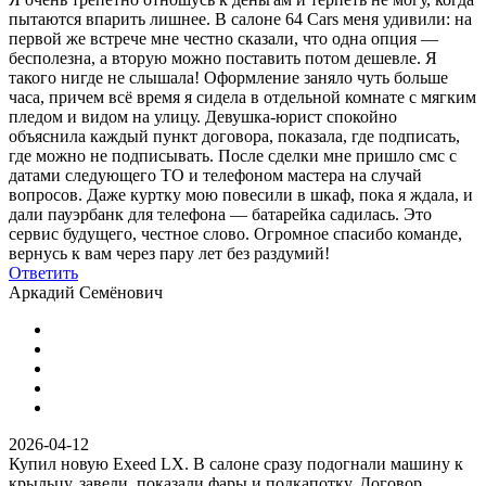
пытаются впарить лишнее. В салоне 64 Cars меня удивили: на
первой же встрече мне честно сказали, что одна опция —
бесполезна, а вторую можно поставить потом дешевле. Я
такого нигде не слышала! Оформление заняло чуть больше
часа, причем всё время я сидела в отдельной комнате с мягким
пледом и видом на улицу. Девушка-юрист спокойно
объяснила каждый пункт договора, показала, где подписать,
где можно не подписывать. После сделки мне пришло смс с
датами следующего ТО и телефоном мастера на случай
вопросов. Даже куртку мою повесили в шкаф, пока я ждала, и
дали пауэрбанк для телефона — батарейка садилась. Это
сервис будущего, честное слово. Огромное спасибо команде,
вернусь к вам через пару лет без раздумий!
Ответить
Аркадий Семёнович
2026-04-12
Купил новую Exeed LX. В салоне сразу подогнали машину к
крыльцу, завели, показали фары и подкапотку. Договор