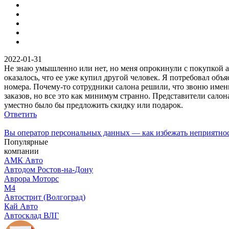
2022-01-31
Не знаю умышленно или нет, но меня опрокинули с покупкой а
оказалось, что ее уже купил другой человек. Я потребовал объя
номера. Почему-то сотрудники салона решили, что звоню именно
заказов, но все это как минимум странно. Представители сало
уместно было бы предложить скидку или подарок.
Ответить
Вы оператор персональных данных — как избежать неприятно
Популярные
компании
АМК Авто
Автодом Ростов-на-Дону
Аврора Моторс
М4
Автострит (Волгоград)
Кай Авто
Автосклад ВЛГ