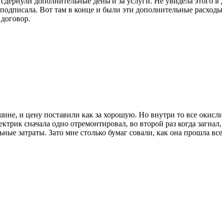
 сдернули дополнительные деньги за услуги. Не увидела этого в
 подписала. Вот там в конце и были эти дополнительные расходы
 договор.
ине, и цену поставили как за хорошую. Но внутри то все окисл
ктрик сначала одно отремонтировал, во второй раз когда загнал,
ные затраты. Зато мне столько бумаг совали, как она прошла все