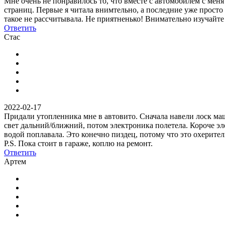
Мне очень не понравилось то, что вместе с автомобилем с меня
страниц. Первые я читала внимтельно, а последние уже просто
такое не рассчитывала. Не приятненько! Внимательно изучайте
Ответить
Стас
2022-02-17
Придали утопленника мне в автовито. Сначала навели лоск маш
свет дальний/ближний, потом электроника полетела. Короче эле
водой поплавала. Это конечно пиздец, потому что это охеритель
Р.S. Пока стоит в гараже, коплю на ремонт.
Ответить
Артем