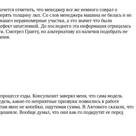
очется отметить, что менеджер все же немного соврал о
змерять толщину лкп. Со слов менеджера машина не билась и не
 нашел неравномерные участки, а это значит что были
 дефект шпатлевкой. До последнего эта информация отрицалась
и. Смотрел Гранту, но альтернативу из наличия подобрать не
ания.
процессе езды. Консультант заверял меня, что сама модель
дель, какие-то неприятные призвуки появились в работе
там явно не копейки, ощутимая сумма. В Автовито сказали, что
ешевле. Вообще думал, что они как-то подкрутят ее перед