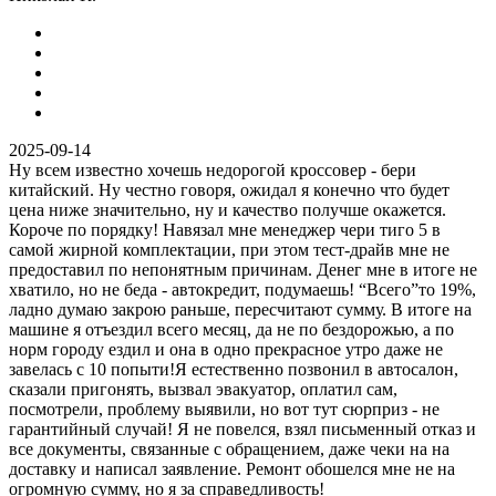
2025-09-14
Ну всем известно хочешь недорогой кроссовер - бери
китайский. Ну честно говоря, ожидал я конечно что будет
цена ниже значительно, ну и качество получше окажется.
Короче по порядку! Навязал мне менеджер чери тиго 5 в
самой жирной комплектации, при этом тест-драйв мне не
предоставил по непонятным причинам. Денег мне в итоге не
хватило, но не беда - автокредит, подумаешь! “Всего”то 19%,
ладно думаю закрою раньше, пересчитают сумму. В итоге на
машине я отъездил всего месяц, да не по бездорожью, а по
норм городу ездил и она в одно прекрасное утро даже не
завелась с 10 попыти!Я естественно позвонил в автосалон,
сказали пригонять, вызвал эвакуатор, оплатил сам,
посмотрели, проблему выявили, но вот тут сюрприз - не
гарантийный случай! Я не повелся, взял письменный отказ и
все документы, связанные с обращением, даже чеки на на
доставку и написал заявление. Ремонт обошелся мне не на
огромную сумму, но я за справедливость!