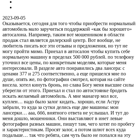
2023-09-05
Оказывается, сегодня для того чтобы приобрести нормальный
автомобиль мало заручиться поддержкой «как бы хорошего»
автосалона. Например, таким вот мошенником в области
продаж стал является дилерский центр. Вот вообще, не
любитель писать все эти отзывы и предложения, но тут не
могу пройти мимо. Приехал в автосалон чтобы купить себе
нормальную машину в пределах 500 000 рублей. по телефону
уточнил все цены, по конкретным моделям, которые меня
интересовали. В разделе авто понравились два лансера: с
ценами 377 и 275 соответственно, а еще пришелся мне по
душе, опять же, по фотографии смотрел, которая на сайте
висела. хотел кинуть бронь, но слава Богу меня высшие силы
уберегли от этого. Приехал и стал по автостоянке бродить
искать желаемый автомобиль. А мне манагер мол все,
куплен… надо было залог кидать.. хорошо, если Астру
забрали, то куда за сутки делись еще две машины: мои
лансерки… ааа, ббб, внятного ответа не услышал. И тут до
меня дошло, мошенники. Они выставляют в инет левые
фотографии разных машин, пишут там, чего хотят по пробегу
и характеристикам. Просят залог, а потом шлют всех куда
подальше… так что ребята, сам чуть было не попался на эту