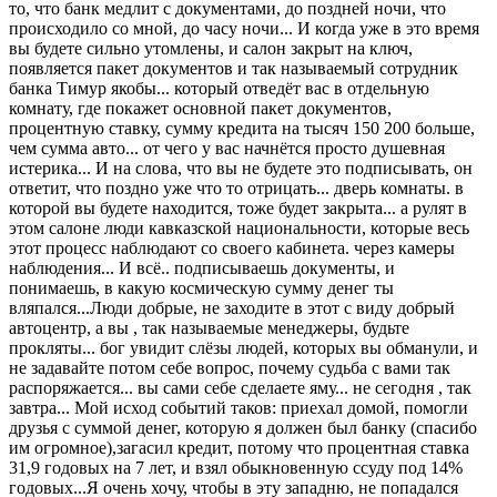
то, что банк медлит с документами, до поздней ночи, что
происходило со мной, до часу ночи... И когда уже в это время
вы будете сильно утомлены, и салон закрыт на ключ,
появляется пакет документов и так называемый сотрудник
банка Тимур якобы... который отведёт вас в отдельную
комнату, где покажет основной пакет документов,
процентную ставку, сумму кредита на тысяч 150 200 больше,
чем сумма авто... от чего у вас начнётся просто душевная
истерика... И на слова, что вы не будете это подписывать, он
ответит, что поздно уже что то отрицать... дверь комнаты. в
которой вы будете находится, тоже будет закрыта... а рулят в
этом салоне люди кавказской национальности, которые весь
этот процесс наблюдают со своего кабинета. через камеры
наблюдения... И всё.. подписываешь документы, и
понимаешь, в какую космическую сумму денег ты
вляпался...Люди добрые, не заходите в этот с виду добрый
автоцентр, а вы , так называемые менеджеры, будьте
прокляты... бог увидит слёзы людей, которых вы обманули, и
не задавайте потом себе вопрос, почему судьба с вами так
распоряжается... вы сами себе сделаете яму... не сегодня , так
завтра... Мой исход событий таков: приехал домой, помогли
друзья с суммой денег, которую я должен был банку (спасибо
им огромное),загасил кредит, потому что процентная ставка
31,9 годовых на 7 лет, и взял обыкновенную ссуду под 14%
годовых...Я очень хочу, чтобы в эту западню, не попадался