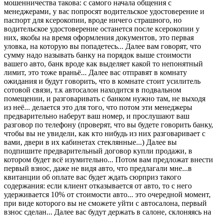
мошенничества такова: с самого начала общения с
менеджерами, у вас попросят водительское удостоверение и
паспорт для ксерокопии, вроде ничего страшного, но
водительское удостоверение останется после ксерокопии у
них, якобы на время оформления документов, это первая
уловка, на которую вы попадетесь... Далее вам говорят, что
сумму надо называть банку на порядок выше стоимости
вашего авто, банк вроде как выделяет какой то непонятный
лимит, это тоже враньё... Далее вас отправят в комнату
ожидания и будут говорить, что в комнате стоит усилитель
сотовой связи, т.к автосалон находится в подвальном
помещении, и разговаривать с банком нужно там, не выходя
из неё... делается это для того, что потом эти менеджеры
предварительно наберут ваш номер, и прослушают ваш
разговор по телефону (проверят, что вы будете говорить банку,
чтобы вы не увидели, как кто нибудь из них разговаривает с
вами, двери в их кабинетах стеклянные...) Далее вы
подпишите предварительный договор купли продажи, в
котором будет всё изумительно... Потом вам предложат внести
первый взнос, даже не видя авто, что предлагали мне...в
квитанции об оплате вас будет ждать сюрприз такого
содержания: если клиент отказывается от авто, то с него
удерживается 10% от стоимости авто... это очередной момент,
при виде которого вы не сможете уйти с автосалона, первый
взнос сделан... Далее вас будут держать в салоне, склоняясь на