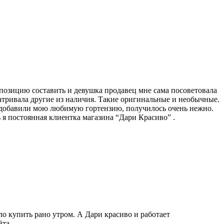
омпозицию составить и девушка продавец мне сама посоветовала
матривала другие из наличия. Такие оригинальные и необычные.
ет добавили мою любимую гортензию, получилось очень нежно.
ь я постоянная клиентка магазина “Дари Красиво” .
ло купить рано утром. А Дари красиво и работает
йта.