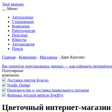
Твоё
мнение
Меню
Автосалоны
Страхование
Компании
Работодатели
Персоны
Юристы
Авторизация
Поиск
Главная
-
Компании
-
Магазины
-
Дари Красиво
Вы оператор персональных данных — как избежать неприятно
Популярные
компании
Доставка цветов Букедо
Nordic Digital
Производство и доставка правильного питания
Фабрика детской мебели БукВуд
Цветочный интернет-магазин