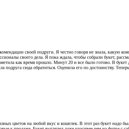
рекомендации своей подруги. Я честно говоря не знала, какую к
сионалы своего дела. Я пока ждала, чтобы собрали букет, расс
заметила как время прошло. Минут 20 и все было готово. В бук
ла подруга сюда обратиться. Оценила его по достоинству. Тепер
зных цветов на любой вкус и кошелек. В этот раз букет надо бы
вые к продаже. Букет выглядел даже красивее чем на фотке с са