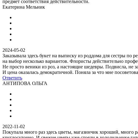
предмет соответствия действительности.
Екатерина Мельник
2024-05-02
Заказывала здесь букет на выписку из роддома для сестры по 
на выбор несколько вариантов. Флористы действительно профес
Не просто веники из роз, а настоящие шедевры. Подвисла, не 
И цена оказалась демократичной. Поняла за что мне посоветова
Ответить
АНТИПОВА ОЛЬГА
2022-11-02
Покупала много раз здесь цветы, магазинчик хороший, много ра
круглосуточно. И свежие цветы уже стояли в холодильнике гото