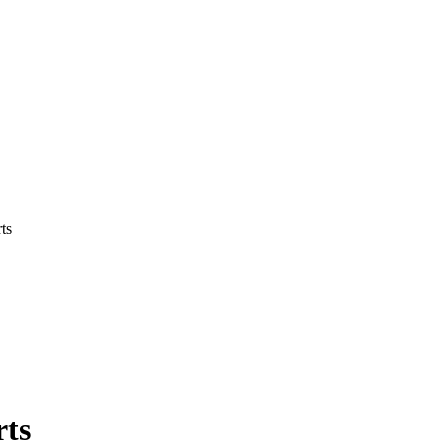
ts
rts