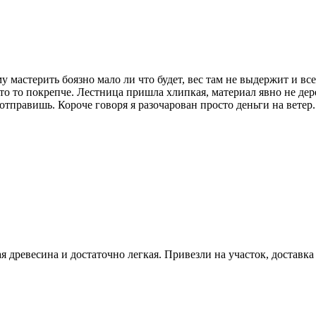
у мастерить боязно мало ли что будет, вес там не выдержит и вс
что то покрепче. Лестница пришла хлипкая, материал явно не де
отправишь. Короче говоря я разочарован просто деньги на ветер
я древесина и достаточно легкая. Привезли на участок, доставк