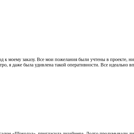
 к моему заказу. Все мои пожелания были учтены в проекте, н
тро, я даже была удивлена такой оперативности. Все идеально в
салон «Шоколад», пригласила дизайнера. Долго продумывали диза