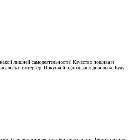
икакой лишней самодеятельности! Качество пошива и
писалось в интерьер. Покупкой однозначно довольна. Буду
йн будущих шторок, но таки сделали это. Тянуть не стала,