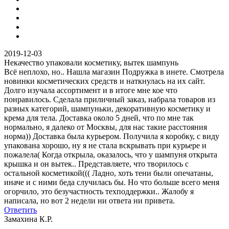
2019-12-03
Некачество упаковали косметику, вытек шампунь
Всё неплохо, но.. Нашла магазин Подружка в инете. Смотрела
новинки косметических средств и наткнулась на их сайт.
Долго изучала ассортимент и в итоге мне кое что
понравилось. Сделала приличный заказ, набрала товаров из
разных категорий, шампуньки, декоративную косметику и
крема для тела. Доставка около 5 дней, что по мне так
нормально, я далеко от Москвы, для нас такие расстояния
норма)) Доставка была курьером. Получила я коробку, с виду
упакована хорошо, ну я не стала вскрывать при курьере и
пожалела( Когда открыла, оказалось, что у шампуня открыта
крышка и он вытек.. Представляете, что творилось с
остальной косметикой((( Ладно, хоть тени были опечатаны,
иначе и с ними беда случилась бы. Но что больше всего меня
огорчило, это безучастность техподдержки.. Жалобу я
написала, но вот 2 недели ни ответа ни привета.
Ответить
Замахина К.Р.