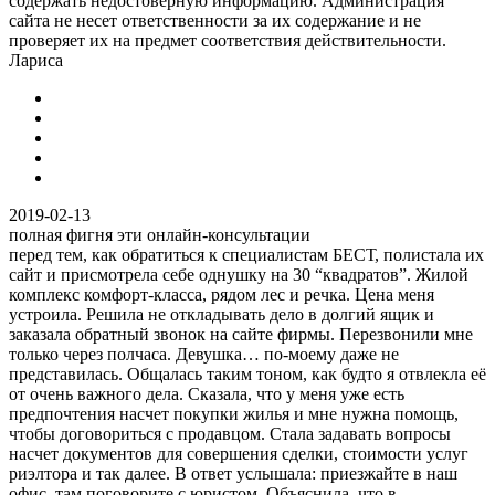
содержать недостоверную информацию. Администрация
сайта не несет ответственности за их содержание и не
проверяет их на предмет соответствия действительности.
Лариса
2019-02-13
полная фигня эти онлайн-консультации
перед тем, как обратиться к специалистам БЕСТ, полистала их
сайт и присмотрела себе однушку на 30 “квадратов”. Жилой
комплекс комфорт-класса, рядом лес и речка. Цена меня
устроила. Решила не откладывать дело в долгий ящик и
заказала обратный звонок на сайте фирмы. Перезвонили мне
только через полчаса. Девушка… по-моему даже не
представилась. Общалась таким тоном, как будто я отвлекла её
от очень важного дела. Сказала, что у меня уже есть
предпочтения насчет покупки жилья и мне нужна помощь,
чтобы договориться с продавцом. Стала задавать вопросы
насчет документов для совершения сделки, стоимости услуг
риэлтора и так далее. В ответ услышала: приезжайте в наш
офис, там поговорите с юристом. Объяснила, что в