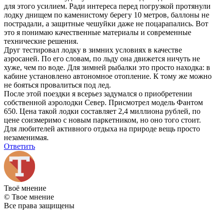
для этого усилием. Ради интереса перед погрузкой протянули
лодку днищем по каменистому берегу 10 метров, баллоны не
пострадали, а защитные чешуйки даже не поцарапались. Вот
это я понимаю качественные материалы и современные
технические решения.
Друг тестировал лодку в зимних условиях в качестве
аэросаней. По его словам, по льду она движется ничуть не
хуже, чем по воде. Для зимней рыбалки это просто находка: в
кабине установлено автономное отопление. К тому же можно
не бояться провалиться под лед.
После этой поездки я всерьез задумался о приобретении
собственной аэролодки Север. Присмотрел модель Фантом
650. Цена такой лодки составляет 2,4 миллиона рублей, по
цене соизмеримо с новым паркетником, но оно того стоит.
Для любителей активного отдыха на природе вещь просто
незаменимая.
Ответить
Твоё
мнение
© Твое мнение
Все права защищены