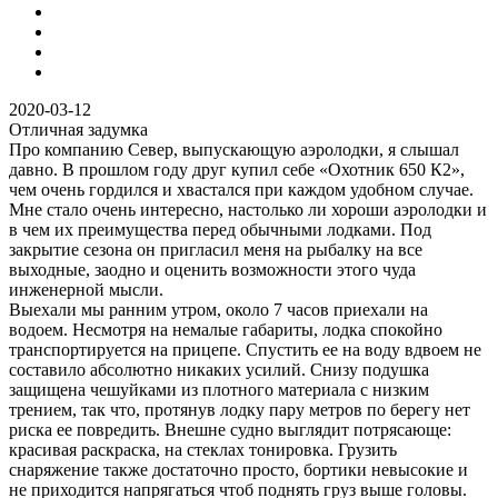
2020-03-12
Отличная задумка
Про компанию Север, выпускающую аэролодки, я слышал
давно. В прошлом году друг купил себе «Охотник 650 К2»,
чем очень гордился и хвастался при каждом удобном случае.
Мне стало очень интересно, настолько ли хороши аэролодки и
в чем их преимущества перед обычными лодками. Под
закрытие сезона он пригласил меня на рыбалку на все
выходные, заодно и оценить возможности этого чуда
инженерной мысли.
Выехали мы ранним утром, около 7 часов приехали на
водоем. Несмотря на немалые габариты, лодка спокойно
транспортируется на прицепе. Спустить ее на воду вдвоем не
составило абсолютно никаких усилий. Снизу подушка
защищена чешуйками из плотного материала с низким
трением, так что, протянув лодку пару метров по берегу нет
риска ее повредить. Внешне судно выглядит потрясающе:
красивая раскраска, на стеклах тонировка. Грузить
снаряжение также достаточно просто, бортики невысокие и
не приходится напрягаться чтоб поднять груз выше головы.