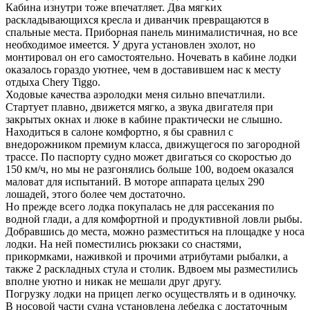
Кабина изнутри тоже впечатляет. Два мягких
раскладывающихся кресла и диванчик превращаются в
спальные места. Приборная панель минималистичная, но все
необходимое имеется. У друга установлен эхолот, но
монтировал он его самостоятельно. Ночевать в кабине лодки
оказалось гораздо уютнее, чем в доставившем нас к месту
отдыха Chery Tiggo.
Ходовые качества аэролодки меня сильно впечатлили.
Стартует плавно, движется мягко, а звука двигателя при
закрытых окнах и люке в кабине практически не слышно.
Находиться в салоне комфортно, я бы сравнил с
внедорожником премиум класса, движущегося по загородной
трассе. По паспорту судно может двигаться со скоростью до
150 км/ч, но мы не разгонялись больше 100, водоем оказался
маловат для испытаний. В моторе аппарата целых 290
лошадей, этого более чем достаточно.
Но прежде всего лодка покупалась не для рассекания по
водной глади, а для комфортной и продуктивной ловли рыбы.
Добравшись до места, можно разместиться на площадке у носа
лодки. На ней поместились рюкзаки со снастями,
прикормками, наживкой и прочими атрибутами рыбалки, а
также 2 раскладных стула и столик. Вдвоем мы разместились
вполне уютно и никак не мешали друг другу.
Погрузку лодки на прицеп легко осуществлять и в одиночку.
В носовой части судна установлена лебедка с достаточным