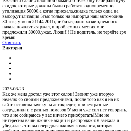
Ужасный салон,сплошной обман,по телефону набирали кучу
скидок,которые должны были сработать одновременно,
утилизация 50000,а когда приехала,скидка только одна на
выбор,утилизация 5тыс только на импорт,а наш автомобиль
30 тыс, у меня 21144 2011г,не битая,один хозяин,немного
начала появляться ржал, в проблемных местах,мне
предложили 30000,ужас, Люди!!! Не водитель, не теряйте зря
время!
Ответить
Виктория
2025-08-23
Как же меня достал уже этот салон! Звонят уже вторую
неделю со своими предложениями, после того как я на их
сайте оставила заявку на автокредит, причем разные
сотрудники и с разных номеров!У меня уже сил нет говорить,
что я не собираюсь у вас ничего приобретать!Мне не
интересны ваши лживые акции и распродажи!Я заехала и
убедилась что вы очередная лживая компания, которая
любыми неправдами пытается втюхать свои тачки втридорога