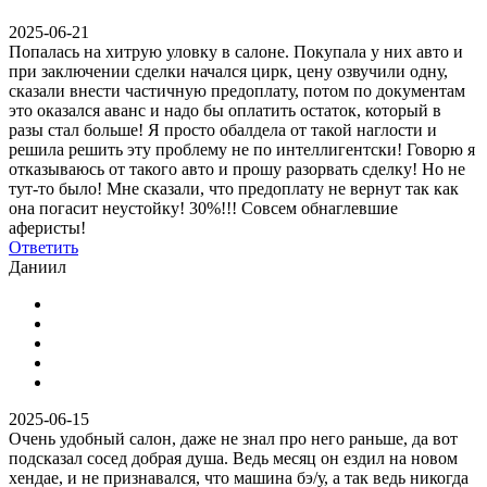
2025-06-21
Попалась на хитрую уловку в салоне. Покупала у них авто и
при заключении сделки начался цирк, цену озвучили одну,
сказали внести частичную предоплату, потом по документам
это оказался аванс и надо бы оплатить остаток, который в
разы стал больше! Я просто обалдела от такой наглости и
решила решить эту проблему не по интеллигентски! Говорю я
отказываюсь от такого авто и прошу разорвать сделку! Но не
тут-то было! Мне сказали, что предоплату не вернут так как
она погасит неустойку! 30%!!! Совсем обнаглевшие
аферисты!
Ответить
Даниил
2025-06-15
Очень удобный салон, даже не знал про него раньше, да вот
подсказал сосед добрая душа. Ведь месяц он ездил на новом
хендае, и не признавался, что машина бэ/у, а так ведь никогда