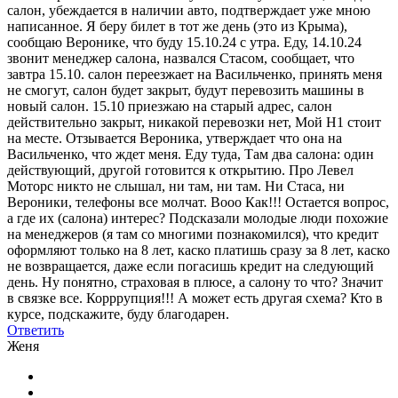
салон, убеждается в наличии авто, подтверждает уже мною
написанное. Я беру билет в тот же день (это из Крыма),
сообщаю Веронике, что буду 15.10.24 с утра. Еду, 14.10.24
звонит менеджер салона, назвался Стасом, сообщает, что
завтра 15.10. салон переезжает на Васильченко, принять меня
не смогут, салон будет закрыт, будут перевозить машины в
новый салон. 15.10 приезжаю на старый адрес, салон
действительно закрыт, никакой перевозки нет, Мой Н1 стоит
на месте. Отзывается Вероника, утверждает что она на
Васильченко, что ждет меня. Еду туда, Там два салона: один
действующий, другой готовится к открытию. Про Левел
Моторс никто не слышал, ни там, ни там. Ни Стаса, ни
Вероники, телефоны все молчат. Вооо Как!!! Остается вопрос,
а где их (салона) интерес? Подсказали молодые люди похожие
на менеджеров (я там со многими познакомился), что кредит
оформляют только на 8 лет, каско платишь сразу за 8 лет, каско
не возвращается, даже если погасишь кредит на следующий
день. Ну понятно, страховая в плюсе, а салону то что? Значит
в связке все. Корррупция!!! А может есть другая схема? Кто в
курсе, подскажите, буду благодарен.
Ответить
Женя