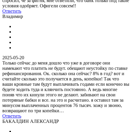
спросил, че за фигня, мне ответили, что банк только под такие
условия одобряет. Офигели совсем!!
Ответить
Владимир
2025-05-20
Только сейчас до меня дошло что уже в договоре они
намекают что платить не будут. обещают неустойку по ставке
рефинансирования. Ок. сколько она сейчас? 8% в год? вот и
считайте сколько это получается в день, копейки! Так что
ваши кровные там будут выплачивать годами если конечно вы
будете ходить туда и клянчить постоянно. А ведь многие
поняв что их кинули этого не делают. забивают на свои
потеряные бабки и все. на это и расчитано. я оставил там за
минусом выплаченных процентов 76 тысяч. хожу и звоню,
возвращают по три копейки…
Ответить
БАКАЛДИН АЛЕКСАНДР