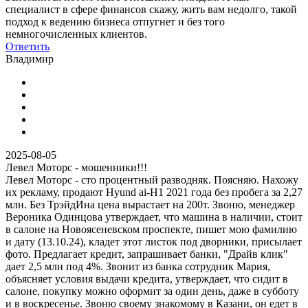
специалист в сфере финансов скажу, жить вам недолго, такой
подход к ведению бизнеса отпугнет и без того
немногочисленных клиентов.
Ответить
Владимир
2025-08-05
Левел Моторс - мошенники!!!
Левел Моторс - сто процентный разводняк. Поясняю. Нахожу
их рекламу, продают Hyund ai-H1 2021 года без пробега за 2,27
млн. Без ТрэйдИна цена вырастает на 200т. Звоню, менеджер
Вероника Одинцова утверждает, что машина в наличии, стоит
в салоне на Новоясеневском проспекте, пишет мою фамилию
и дату (13.10.24), кладет этот листок под дворники, присылает
фото. Предлагает кредит, запрашивает банки, "Драйв клик"
дает 2,5 млн под 4%. Звонит из банка сотрудник Мария,
объясняет условия выдачи кредита, утверждает, что сидит в
салоне, покупку можно оформит за один день, даже в субботу
и в воскресенье. Звоню своему знакомому в Казани, он едет в