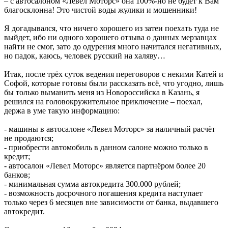
– с автосалоном «Левел Моторс» она 100%-но не будет к Вам
благосклонна! Это чистой воды жулики и мошенники!
Я догадывался, что ничего хорошего из затеи поехать туда не
выйдет, ибо ни одного хорошего отзыва о данных мерзавцах
найти не смог, зато до одурения много начитался негативных,
но падок, каюсь, человек русский на халяву…
Итак, после трёх суток ведения переговоров с некими Катей и
Софой, которые готовы были рассказать всё, что угодно, лишь
бы только выманить меня из Новороссийска в Казань, я
решился на головокружительное приключение – поехал,
держа в уме такую информацию:
- машины в автосалоне «Левел Моторс» за наличный расчёт
не продаются;
- приобрести автомобиль в данном салоне можно только в
кредит;
- автосалон «Левел Моторс» является партнёром более 20
банков;
- минимальная сумма автокредита 300.000 рублей;
- возможность досрочного погашения кредита наступает
только через 6 месяцев вне зависимости от банка, выдавшего
автокредит.