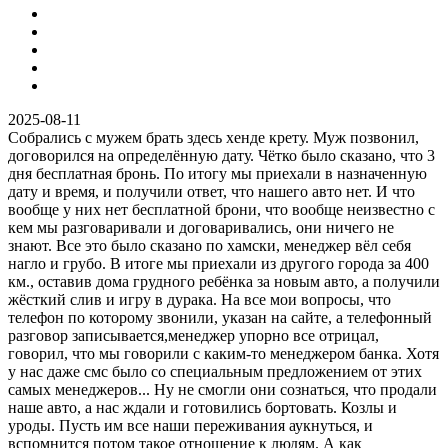
2025-08-11
Собрались с мужем брать здесь хенде крету. Муж позвонил,
договорился на определённую дату. Чётко было сказано, что 3
дня бесплатная бронь. По итогу мы приехали в назначенную
дату и время, и получили ответ, что нашего авто нет. И что
вообще у них нет бесплатной брони, что вообще неизвестно с
кем мы разговаривали и договаривались, они ничего не
знают. Все это было сказано по хамски, менеджер вёл себя
нагло и грубо. В итоге мы приехали из другого города за 400
км., оставив дома грудного ребёнка за новым авто, а получили
жёсткий слив и игру в дурака. На все мои вопросы, что
телефон по которому звонили, указан на сайте, а телефонный
разговор записывается,менеджер упорно все отрицал,
говорил, что мы говорили с каким-то менеджером банка. Хотя
у нас даже смс было со специальным предложением от этих
самых менеджеров... Ну не смогли они сознаться, что продали
наше авто, а нас ждали и готовились бортовать. Козлы и
уроды. Пусть им все наши переживания аукнуться, и
вспомнится потом такое отношение к людям. А как