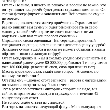
за эти деньги?
Ответ - Не знаю, я ничего не решаю? И вообще не важно, что
он тут пишет т.к. расчёт будет делать страховая компания. Он
только фотографирует и заполняет акт. Всё остальное ему не
интересно.
В разговор включается мастер приёмщик - Страховая всё
равно занизит вам сумму и будет ремонтировать за свою
машину за свой счёт и даже не стоит пытаться с ними
бодаться. (Как вам такой поворот событий?)
Спрашиваю снова оценщика - Вы сертифицированный
специалист оценщик, вот так на глаз делаете оценку ущерба?
Заявляете сумму ущерба и никак не можете объяснить каким
образом вышли на данную цифру?
Ответ Бондаренко А. - Да я сколько угодно могу написать и к
написанной ранее сумме 80 000,00р. добавляет 1 и получается
уже 180 000,00р. (классный спец, слов приличных нет)
Мастер кузовного цеха, задаёт мне вопрос - А сколько по
вашему это всё стоит?
Ответил ему - Сколько стоят запчасти + работа с материалами,
он замолчал возразить ему было нечего.
Тут в разговор вступает Виктория - спорить не надо, мы
сейчас отправим акт осмотра в страховую и в течении 45
минут получим ответ.
Не вопрос, ждём ответа из страховой.
Вот здесь начинается следующий фокус. Меня вынуждают