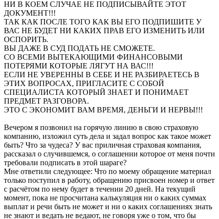
НИ В КОЕМ СЛУЧАЕ НЕ ПОДПИСЫВАЙТЕ ЭТОТ
ДОКУМЕНТ!!!
ТАК КАК ПОСЛЕ ТОГО КАК ВЫ ЕГО ПОДПИШИТЕ У
ВАС НЕ БУДЕТ НИ КАКИХ ПРАВ ЕГО ИЗМЕНИТЬ ИЛИ
ОСПОРИТЬ.
ВЫ ДАЖЕ В СУД ПОДАТЬ НЕ СМОЖЕТЕ.
СО ВСЕМИ ВЫТЕКАЮЩИМИ ФИНАНСОВЫМИ
ПОТЕРЯМИ КОТОРЫЕ ЛЯГУТ НА ВАС!!!
ЕСЛИ НЕ УВЕРЕННЫ В СЕБЕ И НЕ РАЗБИРАЕТЕСЬ В
ЭТИХ ВОПРОСАХ, ПРИГЛАСИТЕ С СОБОЙ
СПЕЦИАЛИСТА КОТОРЫЙ ЗНАЕТ И ПОНИМАЕТ
ПРЕДМЕТ РАЗГОВОРА.
ЭТО С ЭКОНОМИТ ВАМ ВРЕМЯ, ДЕНЬГИ И НЕРВЫ!!!
Вечером я позвонил на горячую линию в свою страховую
компанию, изложил суть дела и задал вопрос как такое может
быть? Что за чудеса? У вас приличная страховая компания,
рассказал о случившемся, о соглашении которое от меня почти
требовали подписать в этой шараге?
Мне ответили следующее: Что по моему обращение материал
только поступил в работу, обращению присвоен номер и ответ
с расчётом по нему будет в течении 20 дней. На текущий
момент, пока не просчитана калькуляция ни о каких суммах
выплат и речи быть не может и ни о каких соглашениях знать
не знают и ведать не ведают, не говоря уже о том, что бы