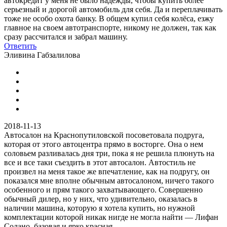
автокредит у меня не было надежды, чтобы купить более
серьезный и дорогой автомобиль для себя. Да и переплачивать
тоже не особо охота банку. В общем купил себя колёса, езжу
главное на своем автотранспорте, никому не должен, так как
сразу рассчитался и забрал машину.
Ответить
Эливина Габзалилова
2018-11-13
Автосалон на Краснопутиловской посоветовала подруга,
которая от этого автоцентра прямо в восторге. Она о нем
соловьем разливалась дня три, пока я не решила плюнуть на
все и все таки съездить в этот автосалон. Автостиль не
произвел на меня такое же впечатление, как на подругу, он
показался мне вполне обычным автосалоном, ничего такого
особенного и прям такого захватывающего. Совершенно
обычный дилер, но у них, что удивительно, оказалась в
наличии машина, которую я хотела купить, но нужной
комплектации которой никак нигде не могла найти — Лифан
Солано, базовая и ярко красная.