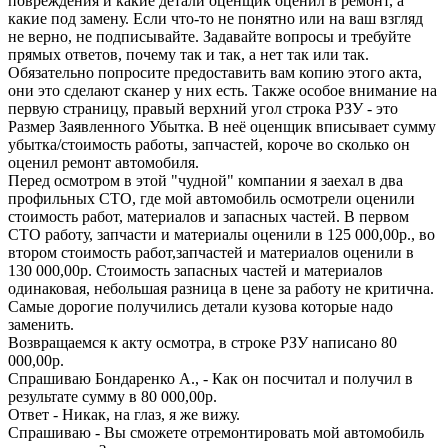
повреждения и какие детали оценщик оценил в ремонт, а
какие под замену. Если что-то не понятно или на ваш взгляд
не верно, не подписывайте. Задавайте вопросы и требуйте
прямых ответов, почему так и так, а нет так или так.
Обязательно попросите предоставить вам копию этого акта,
они это сделают сканер у них есть. Также особое внимание на
первую страницу, правый верхний угол строка РЗУ - это
Размер Заявленного Убытка. В неё оценщик вписывает сумму
убытка/стоимость работы, запчастей, короче во сколько он
оценил ремонт автомобиля.
Перед осмотром в этой "чудной" компании я заехал в два
профильных СТО, где мой автомобиль осмотрели оценили
стоимость работ, материалов и запасных частей. В первом
СТО работу, запчасти и материалы оценили в 125 000,00р., во
втором стоимость работ,запчастей и материалов оценили в
130 000,00р. Стоимость запасных частей и материалов
одинаковая, небольшая разница в цене за работу не критична.
Самые дорогие получились детали кузова которые надо
заменить.
Возвращаемся к акту осмотра, в строке РЗУ написано 80
000,00р.
Спрашиваю Бондаренко А., - Как он посчитал и получил в
результате сумму в 80 000,00р.
Ответ - Никак, на глаз, я же вижу.
Спрашиваю - Вы сможете отремонтировать мой автомобиль