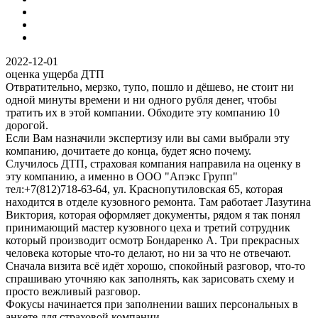
2022-12-01
оценка ущерба ДТП
Отвратительно, мерзко, тупо, пошло и дёшево, не стоит ни
одной минуты времени и ни одного рубля денег, чтобы
тратить их в этой компании. Обходите эту компанию 10
дорогой.
Если Вам назначили экспертизу или вы сами выбрали эту
компанию, дочитаете до конца, будет ясно почему.
Случилось ДТП, страховая компания направила на оценку в
эту компанию, а именно в ООО "Апэкс Групп"
тел:+7(812)718-63-64, ул. Краснопутиловская 65, которая
находится в отделе кузовного ремонта. Там работает Лазутина
Виктория, которая оформляет документы, рядом я так понял
принимающий мастер кузовного цеха и третий сотрудник
который производит осмотр Бондаренко А. Три прекрасных
человека которые что-то делают, но ни за что не отвечают.
Сначала визита всё идёт хорошо, спокойный разговор, что-то
спрашиваю уточняю как заполнять, как зарисовать схему и
просто вежливый разговор.
Фокусы начинается при заполнении ваших персональных в
анкете для страховой компании.