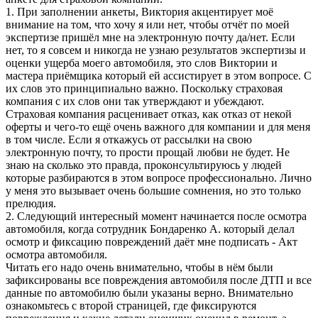
1. При заполнении анкеты, Виктория акцентирует моё
внимание на том, что хочу я или нет, чтобы отчёт по моей
экспертизе пришёл мне на электронную почту да/нет. Если
нет, то я совсем и никогда не узнаю результатов экспертизы и
оценки ущерба моего автомобиля, это слов Виктории и
мастера приёмщика который ей ассистирует в этом вопросе. С
их слов это принципиально важно. Поскольку страховая
компания с их слов они так утверждают и убеждают.
Страховая компания расценивает отказ, как отказ от некой
оферты и чего-то ещё очень важного для компании и для меня
в том числе. Если я откажусь от рассылки на свою
электронную почту, то прости прощай любви не будет. Не
знаю на сколько это правда, проконсультируюсь у людей
которые разбираются в этом вопросе профессионально. Лично
у меня это вызывает очень большие сомнения, но это только
прелюдия.
2. Следующий интересный момент начинается после осмотра
автомобиля, когда сотрудник Бондаренко А. который делал
осмотр и фиксацию повреждений даёт мне подписать - Акт
осмотра автомобиля.
Читать его надо очень внимательно, чтобы в нём были
зафиксированы все повреждения автомобиля после ДТП и все
данные по автомобилю были указаны верно. Внимательно
ознакомьтесь с второй страницей, где фиксируются