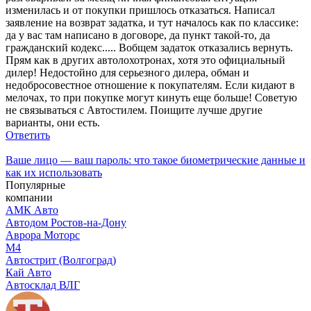
изменилась и от покупки пришлось отказаться. Написал
заявление на возврат задатка, и тут началось как по классике:
да у вас там написано в договоре, да пункт такой-то, да
гражданский кодекс..... Вобщем задаток отказались вернуть.
Прям как в других автолохотронах, хотя это официальный
дилер! Недостойно для серьезного дилера, обман и
недобросовестное отношение к покупателям. Если кидают в
мелочах, то при покупке могут кинуть еще больше! Советую
не связываться с Автостилем. Поищите лучше другие
варианты, они есть.
Ответить
Ваше лицо — ваш пароль: что такое биометрические данные и
как их использовать
Популярные
компании
АМК Авто
Автодом Ростов-на-Дону
Аврора Моторс
М4
Автострит (Волгоград)
Кай Авто
Автосклад ВЛГ