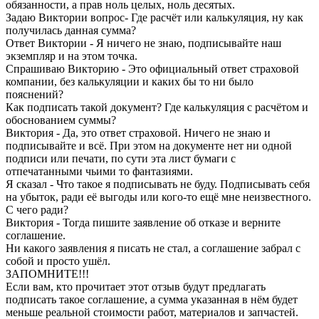
обязанности, а прав ноль целых, ноль десятых.
Задаю Виктории вопрос- Где расчёт или калькуляция, ну как
получилась данная сумма?
Ответ Виктории - Я ничего не знаю, подписывайте наш
экземпляр и на этом точка.
Спрашиваю Викторию - Это официальный ответ страховой
компании, без калькуляции и каких бы то ни было
пояснений?
Как подписать такой документ? Где калькуляция с расчётом и
обоснованием суммы?
Виктория - Да, это ответ страховой. Ничего не знаю и
подписывайте и всё. При этом на документе нет ни одной
подписи или печати, по сути эта лист бумаги с
отпечатанными чьими то фантазиями.
Я сказал - Что такое я подписывать не буду. Подписывать себя
на убыток, ради её выгоды или кого-то ещё мне неизвестного.
С чего ради?
Виктория - Тогда пишите заявление об отказе и верните
соглашение.
Ни какого заявления я писать не стал, а соглашение забрал с
собой и просто ушёл.
ЗАПОМНИТЕ!!!
Если вам, кто прочитает этот отзыв будут предлагать
подписать такое соглашение, а сумма указанная в нём будет
меньше реальной стоимости работ, материалов и запчастей.