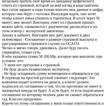
бесцельно тратить своё время на ожидание мифического
ответа из страховой, которой на мой взгляд в виде шаблона
был готов заранее и надо только вписать мои данные и цифру,
которую они берут с потолка. Вынуждая ждать, они хотят
чтобы клиент начал спешить и торопиться. В итоге через 50
минут, мне звонит Виктория, ответ из страховой пришёл
можно зайти, ознакомится с документом, расписаться и на
этом осмотр с экспертизой закончены.
Захожу в кабинет, Виктория мне даёт документ в двух
экземплярах - Соглашение о размере страховой выплаты и
урегулировании страхового случаю по ОСАГО.
Читаю и мягко говоря, удивляюсь. Далее буду писать
сокращёно, только суть.
В нём указанна сумма 58 200,00р. которую мне выплатят, при
условии, что:
- У меня нет претензии к страховой.
- Не буду делать независимую экспертизу.
- Не буду оспаривать сумму возмещения и обращаться в суд.
В переводе на простой русский означает следующее: Эта
компания кидает клиента на деньги, а клиент должен
подписать их соглашение о том, что он претензии не имеет и
жаловаться никуда не будет. А если будет, то есть подписанное
соглашение по которому человек даже не сможет обратиться в
суд. Классно придумано.
Короче по этому соглашению у меня только ответственность и