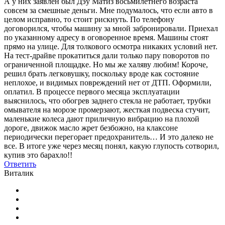
А у них заявлен был Дэу Матиз восьмилетнего возраста
совсем за смешные деньги. Мне подумалось, что если авто в
целом исправно, то стоит рискнуть. По телефону
договорился, чтобы машину за мной забронировали. Приехал
по указанному адресу в оговоренное время. Машины стоят
прямо на улице. Для толкового осмотра никаких условий нет.
На тест-драйве прокатиться дали только пару поворотов по
ограниченной площадке. Но мы же халяву любим! Короче,
решил брать легковушку, поскольку вроде как состояние
неплохое, и видимых повреждений нет от ДТП. Оформили,
оплатил. В процессе первого месяца эксплуатации
выяснилось, что обогрев заднего стекла не работает, трубки
омывателя на морозе промерзают, жесткая подвеска стучит,
маленькие колеса дают приличную вибрацию на плохой
дороге, движок масло жрет безбожно, на клаксоне
периодически перегорает предохранитель… И это далеко не
все. В итоге уже через месяц понял, какую глупость сотворил,
купив это барахло!!
Ответить
Виталик