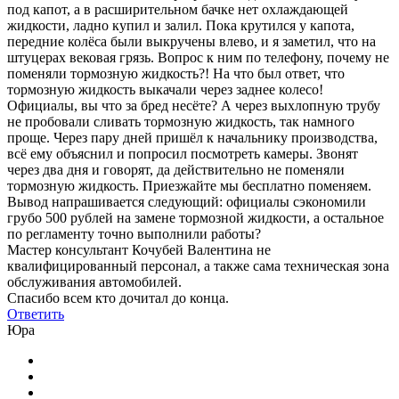
под капот, а в расширительном бачке нет охлаждающей
жидкости, ладно купил и залил. Пока крутился у капота,
передние колёса были выкручены влево, и я заметил, что на
штуцерах вековая грязь. Вопрос к ним по телефону, почему не
поменяли тормозную жидкость?! На что был ответ, что
тормозную жидкость выкачали через заднее колесо!
Официалы, вы что за бред несёте? А через выхлопную трубу
не пробовали сливать тормозную жидкость, так намного
проще. Через пару дней пришёл к начальнику производства,
всё ему объяснил и попросил посмотреть камеры. Звонят
через два дня и говорят, да действительно не поменяли
тормозную жидкость. Приезжайте мы бесплатно поменяем.
Вывод напрашивается следующий: официалы сэкономили
грубо 500 рублей на замене тормозной жидкости, а остальное
по регламенту точно выполнили работы?
Мастер консультант Кочубей Валентина не
квалифицированный персонал, а также сама техническая зона
обслуживания автомобилей.
Спасибо всем кто дочитал до конца.
Ответить
Юра