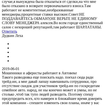
случае,я вынуждена была отказаться от сделки,на что мне
было отказано в возврате первоначального взноса.Там
работают не компетентные,необразованные
менеджеры,процентные ставки высокие.Совет:НЕ
ПОДДАВАЙТЕСЬ ОБМАНУ,НЕ ВЕРЬТЕ НЕ ЕДИНОМУ
СЛОВУ МЕНЕДЖЕРА алексея.Во всем городе единственный
салон с нехорошей репутацией,там работают ШАРЛАТАНЫ.
Ответить
Дудкин Леха
2019-06-01
Мошенники и аферисты работают в Автовеке
Такого разводняка еще поискать надо. поехал сюда ради
трейд-ин, а мне давай лапшу навешивать сотрудники, про
отсутствие скидок для участников трейд-ин по госкредитам
семейное авто. народ, не ны конечно может и умны, но не
столько ,чтоб так тупо людей разводить. Поэтому спешу
предупредить всех, кто намерен в ближайшее время доверять
этой компании - спешите изменить свои планы, иначе у вас