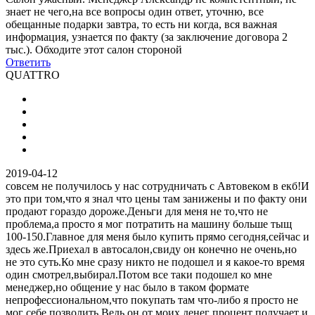
знает не чего,на все вопросы один ответ, уточню, все
обещанные подарки завтра, то есть ни когда, вся важная
информация, узнается по факту (за заключение договора 2
тыс.). Обходите этот салон стороной
Ответить
QUATTRO
2019-04-12
совсем не получилось у нас сотрудничать с Автовеком в екб!И
это при том,что я знал что цены там занижены и по факту они
продают гораздо дороже.Деньги для меня не то,что не
проблема,а просто я мог потратить на машину больше тыщ
100-150.Главное для меня было купить прямо сегодня,сейчас и
здесь же.Приехал в автосалон,свиду он конечно не очень,но
не это суть.Ко мне сразу никто не подошел и я какое-то время
один смотрел,выбирал.Потом все таки подошел ко мне
менеджер,но общение у нас было в таком формате
непрофессиональном,что покупать там что-либо я просто не
мог себе позволить.Ведь он от моих денег процент получает и