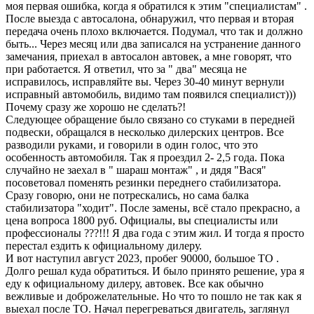
моя первая ошибка, когда я обратился к этим "специалистам" .
После выезда с автосалона, обнаружил, что первая и вторая
передача очень плохо включается. Подумал, что так и должно
быть... Через месяц или два записался на устранение данного
замечания, приехал в автосалон автовек, а мне говорят, что
при работается. Я ответил, что за " два" месяца не
исправилось, исправляйте вы. Через 30-40 минут вернули
исправный автомобиль, видимо там появился специалист)))
Почему сразу же хорошо не сделать?!
Следующее обращение было связано со стуками в передней
подвески, обращался в несколько дилерских центров. Все
разводили руками, и говорили в один голос, что это
особенность автомобиля. Так я проездил 2- 2,5 года. Пока
случайно не заехал в " шараш монтаж" , и дядя "Вася"
посоветовал поменять резинки переднего стабилизатора.
Сразу говорю, они не потрескались, но сама балка
стабилизатора "ходит". После замены, всё стало прекрасно, а
цена вопроса 1800 руб. Официалы, вы специалисты или
профессионалы ???!!! Я два года с этим жил. И тогда я просто
перестал ездить к официальному дилеру.
И вот наступил август 2023, пробег 90000, большое ТО .
Долго решал куда обратиться. И было принято решение, ура я
еду к официальному дилеру, автовек. Все как обычно
вежливые и доброжелательные. Но что то пошло не так как я
выехал после ТО. Начал перегреваться двигатель, заглянул