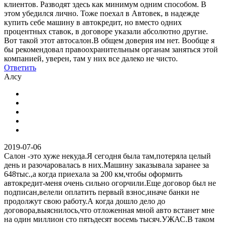
клиентов. Разводят здесь как минимум одним способом. В
этом убедился лично. Тоже поехал в Автовек, в надежде
купить себе машину в автокредит, но вместо одних
процентных ставок, в договоре указали абсолютно другие.
Вот такой этот автосалон.В общем доверия им нет. Вообще я
бы рекомендовал правоохранительным органам заняться этой
компанией, уверен, там у них все далеко не чисто.
Ответить
Алсу
2019-07-06
Салон -это хуже некуда.Я сегодня была там,потеряла целый
день и разочаровалась в них.Машину заказывала заранее за
648тыс.,а когда приехала за 200 км,чтобы оформить
автокредит-меня очень сильно огорчили.Еще договор был не
подписан,велели оплатить первый взнос,иначе банки не
продолжут свою работу.А когда дошло дело до
договора,выяснилось,что отложенная мной авто встанет мне
на один миллион сто пятьдесят восемь тысяч.УЖАС.В таком