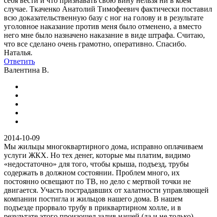
себя вести и что признавать свою вину нельзя ни в коем
случае. Ткаченко Анатолий Тимофеевич фактически поставил
всю доказательственную базу с ног на голову и в результате
уголовное наказание против меня было отменено, а вместо
него мне было назначено наказание в виде штрафа. Считаю,
что все сделано очень грамотно, оперативно. Спасибо.
Наталья.
Ответить
Валентина В.
2014-10-09
Мы жильцы многоквартирного дома, исправно оплачиваем
услуги ЖКХ. Но тех денег, которые мы платим, видимо
«недостаточно» для того, чтобы крыша, подъезд, трубы
содержать в должном состоянии. Проблем много, их
постоянно освещают по ТВ, но дело с мертвой точки не
двигается. Участь пострадавших от халатности управляющей
компании постигла и жильцов нашего дома. В нашем
подъезде прорвало трубу в приквартирном холле, и в
результате этого произошел залив нашей (да и не только)