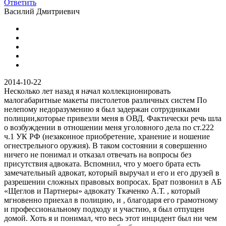
Ответить
Василий Дмитриевич
2014-10-22
Несколько лет назад я начал коллекционировать
малогабаритные макеты пистолетов различных систем По
нелепому недоразумению я был задержан сотрудниками
полиции,которые привезли меня в ОВД. Фактически речь шла
о возбуждении в отношении меня уголовного дела по ст.222
ч.1 УК РФ (незаконное приобретение, хранение и ношение
огнестрельного оружия). В таком состоянии я совершенно
ничего не понимал и отказал отвечать на вопросы без
присутствия адвоката. Вспомнил, что у моего брата есть
замечательный адвокат, который выручал и его и его друзей в
разрешении сложных правовых вопросах. Брат позвонил в АБ
«Щеглов и Партнеры» адвокату Ткаченко А.Т. , который
мгновенно приехал в полицию, и , благодаря его грамотному
и профессиональному подходу и участию, я был отпущен
домой. Хоть я и понимал, что весь этот инцидент был ни чем