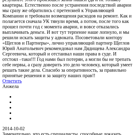
квартиры. Естественно после устранения последствий аварии
мы сразу же обратились с претензией к Управляющей
Компании и требовали возмещения расходов на ремонт. Как и
полагается сначала УК тянули время, а потом, после того как
прошел почти год с момента аварии, и вовсе отказались
выплачивать деньги. И вот тут терпение наше лопнуло, и мы
решили искать защиты у адвоката. Посоветовали контору
«Щеглов и Партнеры», лично управляющий партнер Щеглов
Юрий Анатольевич рекомендовал нам Дядищева Александра
Сергеевича, который и отстаивал наши права в суде. И
отстоял –таки!!! Год нами был потерян, а могли бы не трепать
себе нервы, а сразу доверить это дело человеку, который умеет
решать такие дела. Спасибо за оперативность, за правильно
принятые решения и за защиту наших прав!!
Ответить
Анжела
2014-10-02
Замечательно, что есть специалисты, способные доказать