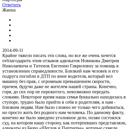
Ответить
Жанна
2014-09-11
Крайне тяжело писать эти слова, но все же очень хочется
отблагодарить этим отзывов адвокатов Новикова Дмитрия
Николаевича и Титенок Евгению Гавриловну за помощь в
установлении справедливости. Близкий нам человек и его
подруга погибли в ДТП по вине водителя, который вел
машину без прав, с огромным превышением скорости,
причем, будучи даже не жителем нашей страны. Конечно,
горя, до сих пор не пережитого, невозможно передать
словами. Некоторое время наша семья буквально находилась в
ступоре, трудно было прийти в себя и родителям, и нам -
близким людям. Нам было сложно не только чего добиваться,
но просто жить без родного нам человека. По данному факту,
конечно же было заведено уголовное дело, позже состоялся
суд, на котором нашу сторону, как потерпевших представляли,
адвокаты из Бюро «Щеглов и Партнеры», которые сумели