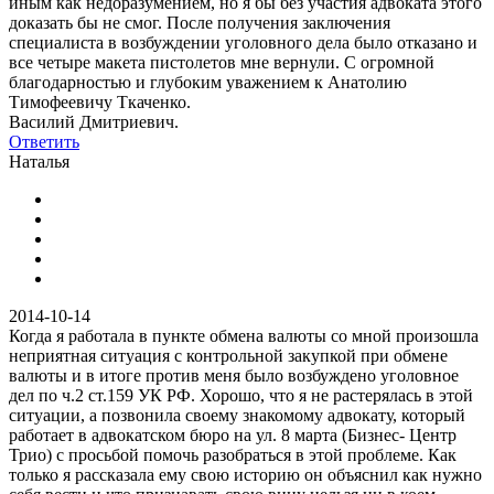
иным как недоразумением, но я бы без участия адвоката этого
доказать бы не смог. После получения заключения
специалиста в возбуждении уголовного дела было отказано и
все четыре макета пистолетов мне вернули. С огромной
благодарностью и глубоким уважением к Анатолию
Тимофеевичу Ткаченко.
Василий Дмитриевич.
Ответить
Наталья
2014-10-14
Когда я работала в пункте обмена валюты со мной произошла
неприятная ситуация с контрольной закупкой при обмене
валюты и в итоге против меня было возбуждено уголовное
дел по ч.2 ст.159 УК РФ. Хорошо, что я не растерялась в этой
ситуации, а позвонила своему знакомому адвокату, который
работает в адвокатском бюро на ул. 8 марта (Бизнес- Центр
Трио) с просьбой помочь разобраться в этой проблеме. Как
только я рассказала ему свою историю он объяснил как нужно