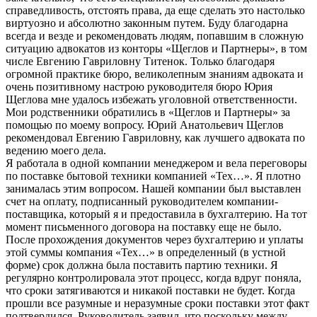
справедливость, отстоять права, да еще сделать это настолько
виртуозно и абсолютно законным путем. Буду благодарна
всегда и везде и рекомендовать людям, попавшим в сложную
ситуацию адвокатов из конторы «Щеглов и Партнеры», в том
числе Евгению Гавриловну Титенок. Только благодаря
огромной практике бюро, великолепным знаниям адвоката и
очень позитивному настрою руководителя бюро Юрия
Щеглова мне удалось избежать уголовной ответственности.
Мои родственники обратились в «Щеглов и Партнеры» за
помощью по моему вопросу. Юрий Анатольевич Щеглов
рекомендовал Евгению Гавриловну, как лучшего адвоката по
ведению моего дела.
Я работала в одной компании менеджером и вела переговоры
по поставке бытовой техники компанией «Тех…». Я плотно
занималась этим вопросом. Нашей компании был выставлен
счет на оплату, подписанный руководителем компании-
поставщика, который я и предоставила в бухгалтерию. На тот
момент письменного договора на поставку еще не было.
После прохождения документов через бухгалтерию и уплаты
этой суммы компания «Тех…» в определенный (в устной
форме) срок должна была поставить партию техники. Я
регулярно контролировала этот процесс, когда вдруг поняла,
что сроки затягиваются и никакой поставки не будет. Когда
прошли все разумные и неразумные сроки поставки этот факт
подтвердился. Руководитель заявил, что поскольку между