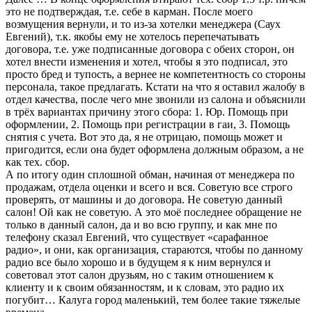
это не подтверждая, т.е. себе в карман. После моего
возмущения вернули, и то из-за хотелки менеджера (Саух
Евгений), т.к. якобы ему не хотелось перепечатывать
договора, т.е. уже подписанные договора с обеих сторон, он
хотел внести изменения и хотел, чтобы я это подписал, это
просто бред и тупость, а вернее не компетентность со стороны
персонала, такое предлагать. Кстати на что я оставил жалобу в
отдел качества, после чего мне звонили из салона и объяснили
в трёх вариантах причину этого сбора: 1. Юр. Помощь при
оформлении, 2. Помощь при регистрации в гаи, 3. Помощь
снятия с учета. Вот это да, я не отрицаю, помощь может и
пригодится, если она будет оформлена должным образом, а не
как тех. сбор.
А по итогу один сплошной обман, начиная от менеджера по
продажам, отдела оценки и всего и вся. Советую все строго
проверять, от машины и до договора. Не советую данный
салон! Ой как не советую. А это моё последнее обращение не
только в данный салон, да и во всю группу, и как мне по
телефону сказал Евгений, что существует «сарафанное
радио», и они, как организация, стараются, чтобы по данному
радио все было хорошо и в будущем я к ним вернулся и
советовал этот салон друзьям, но с таким отношением к
клиенту и к своим обязанностям, и к словам, это радио их
погубит… Калуга город маленький, тем более такие тяжелые