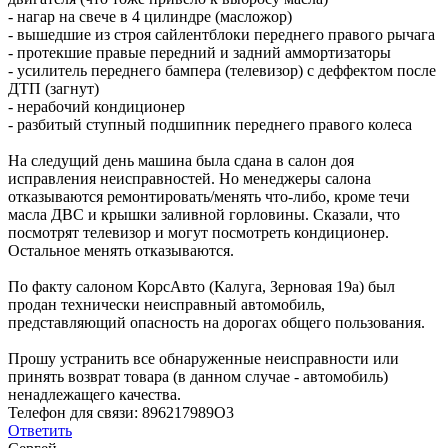
- нагар на свече в 4 цилиндре (масложор)
- вышедшие из строя сайлентблоки переднего правого рычага
- протекшие правые передний и задний аммортизаторы
- усилитель переднего бампера (телевизор) с деффектом после
ДТП (загнут)
- нерабочий кондиционер
- разбитый ступный подшипник переднего правого колеса
На следущий день машина была сдана в салон доя
исправления неисправностей. Но менеджеры салона
отказываются ремонтировать/менять что-либо, кроме течи
масла ДВС и крышки заливной горловины. Сказали, что
посмотрят телевизор и могут посмотреть кондиционер.
Остальное менять отказываются.
По факту салоном КорсАвто (Калуга, Зерновая 19а) был
продан технически неисправный автомобиль,
представляющий опасность на дорогах общего пользования.
Прошу устранить все обнаруженные неисправности или
принять возврат товара (в данном случае - автомобиль)
ненадлежащего качества.
Телефон для связи: 896217989О3
Ответить