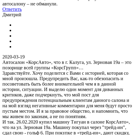
автосалону – не обманули.
Ответить
Дмитрий
2020-03-19
Автосалон «КорсАвто», что в г. Калуга, ул. Зерновая 19а – это
позорище всей группы «КорсГрупп»…
Здравствуйте. Хочу поделится с Вами с историей, которая со
мной произошла. Предупредить Вас, как-то обезопасить и
посоветовать быть более внимательней чем я в данной
истории, ситуации. И выделю один момент для диванных
критиков, даже подчеркнуть, что мой пост для
предупреждения потенциальным клиентам данного салона и
на мой взгляд негативные комментарии для меня будут просто
пустым местом. И я за правовое общество, и напомнить, что
мы живем по законам, а не по понятиям.
И так. 26.02.2020 купил машину Тигуан в салоне КорсАвто»,
что на ул. Зерновая 19а. Машину покупал через "трейд-ин",
сдал свою - гольф 6. При покупке в «трейд-ин», дают скидку,