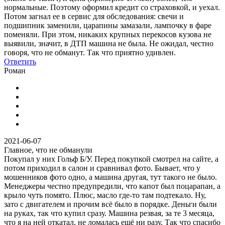
нормальные. Поэтому оформил кредит со страховкой, и уехал.
Потом загнал ее в сервис для обследования: свечи и
подшипник заменили, царапины замазали, лампочку в фаре
поменяли. При этом, никаких крупных перекосов кузова не
выявили, значит, в ДТП машина не была. Не ожидал, честно
говоря, что не обманут. Так что приятно удивлен.
Ответить
Роман
2021-06-07
Главное, что не обманули
Покупал у них Гольф Б/У. Перед покупкой смотрел на сайте, а
потом приходил в салон и сравнивал фото. Бывает, что у
мошенников фото одно, а машина другая, тут такого не было.
Менеджеры честно предупредили, что капот был поцарапан, а
крыло чуть помято. Плюс, масло где-то там подтекало. Ну,
зато с двигателем и прочим всё было в порядке. Деньги были
на руках, так что купил сразу. Машина резвая, за те 3 месяца,
что я на ней откатал, не ломалась ещё ни разу. Так что спасибо