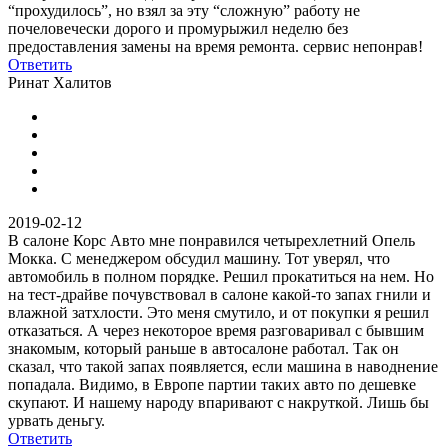
“прохудилось”, но взял за эту “сложную” работу не
почеловечески дорого и промурыжил неделю без
предоставления замены на время ремонта. сервис непонрав!
Ответить
Ринат Халитов
2019-02-12
В салоне Корс Авто мне понравился четырехлетний Опель
Мокка. С менеджером обсудил машину. Тот уверял, что
автомобиль в полном порядке. Решил прокатиться на нем. Но
на тест-драйве почувствовал в салоне какой-то запах гнили и
влажной затхлости. Это меня смутило, и от покупки я решил
отказаться. А через некоторое время разговаривал с бывшим
знакомым, который раньше в автосалоне работал. Так он
сказал, что такой запах появляется, если машина в наводнение
попадала. Видимо, в Европе партии таких авто по дешевке
скупают. И нашему народу впаривают с накруткой. Лишь бы
урвать деньгу.
Ответить