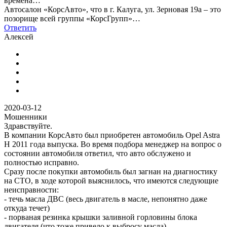
времена…
Автосалон «КорсАвто», что в г. Калуга, ул. Зерновая 19а – это
позорище всей группы «КорсГрупп»…
Ответить
Алексей
2020-03-12
Мошенники
Здравствуйте.
В компании КорсАвто был приобретен автомобиль Opel Astra
H 2011 года выпуска. Во время подбора менеджер на вопрос о
состоянии автомобиля ответил, что авто обслужено и
полностью исправно.
Сразу после покупки автомобиль был загнан на диагностику
на СТО, в ходе которой выяснилось, что имеются следующие
неисправности:
- течь масла ДВС (весь двигатель в масле, непонятно даже
откуда течет)
- порваная резинка крышки заливной горловины блока
двигателя (что тоже привело к выбросу масла)