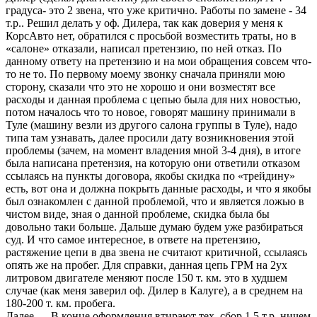
градуса- это 2 звена, что уже критично. Работы по замене - 34
т.р.. Решил делать у оф. Дилера, так как доверия у меня к
КорсАвто нет, обратился с просьбой возместить траты, но в
«салоне» отказали, написал претензию, по ней отказ. По
данному ответу на претензию и на мои обращения совсем что-
то не то. По первому моему звонку сначала приняли мою
сторону, сказали что это не хорошо и они возместят все
расходы и данная проблема с цепью была для них новостью,
потом началось что то новое, говорят машину принимали в
Туле (машину везли из другого салона группы в Туле), надо
типа там узнавать, далее просили дату возникновения этой
проблемы (зачем, на момент владения мной 3-4 дня), в итоге
была написана претензия, на которую они ответили отказом
ссылаясь на пункты договора, якобы скидка по «трейдину»
есть, вот она и должна покрыть данные расходы, и что я якобы
был ознакомлен с данной проблемой, что и является ложью в
чистом виде, зная о данной проблеме, скидка была бы
довольно таки больше. Дальше думаю будем уже разбираться
суд. И что самое интересное, в ответе на претензию,
растяжение цепи в два звена не считают критичной, ссылаясь
опять же на пробег. Для справки, данная цепь ГРМ на 2ух
литровом двигателе меняют после 150 т. км. это в худшем
случае (как меня заверил оф. Дилер в Калуге), а в среднем на
180-200 т. км. пробега.
Далее … В конце оформления втирают тех. сбор 1.5 т.р. ничем