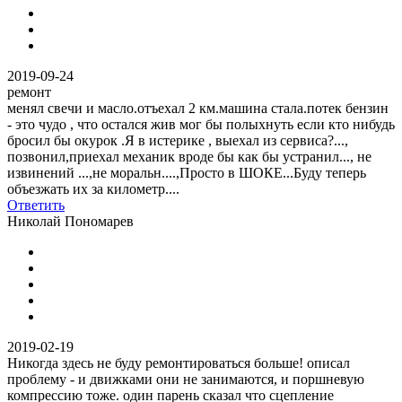
2019-09-24
ремонт
менял свечи и масло.отъехал 2 км.машина стала.потек бензин
- это чудо , что остался жив мог бы полыхнуть если кто нибудь
бросил бы окурок .Я в истерике , выехал из сервиса?...,
позвонил,приехал механик вроде бы как бы устранил..., не
извинений ...,не моральн....,Просто в ШОКЕ...Буду теперь
объезжать их за километр....
Ответить
Николай Пономарев
2019-02-19
Никогда здесь не буду ремонтироваться больше! описал
проблему - и движками они не занимаются, и поршневую
компрессию тоже. один парень сказал что сцепление