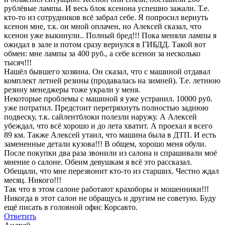
рублёвые лампы. И весь блок ксенона успешно зажали. Т.е.
кто-то из сотрудников всё забрал себе. Я попросил вернуть
ксенон мне, т.к. он мной оплачен, но Алексей сказал, что
ксенон уже выкинули.. Полный бред!!! Пока меняли лампы я
ожидал в зале и потом сразу вернулся в ГИБДД. Такой вот
обмен: мне лампы за 400 руб., а себе ксенон за несколько
тысяч!!!
Нашёл бывшего хозяина. Он сказал, что с машиной отдавал
комплект летней резины (продавалась на зимней). Т.е. летнюю
резину менеджеры тоже украли у меня.
Некоторые проблемы с машиной я уже устранил. 10000 руб.
уже потратил. Предстоит перетряхнуть полностью заднюю
подвеску, т.к. сайлентблоки полезли наружу. А Алексей
убеждал, что всё хорошо и до лета хватит. А проехал я всего
89 км. Также Алексей утаил, что машина была в ДТП. И есть
замененные детали кузова!!! В общем, хорошо меня обули.
После покупки два раза звонили из салона и спрашивали моё
мнение о салоне. Обеим девушкам я всё это рассказал.
Обещали, что мне перезвонит кто-то из старших. Честно ждал
месяц. Никого!!!
Так что в этом салоне работают крахоборы и мошенники!!!
Никогда в этот салон не обращусь и другим не советую. Буду
ещё писать в головной офис Корсавто.
Ответить