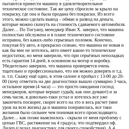
пытаются привести машину в удовлетворительное
техническое состояние. Так же цену сбросили за крыло на
покраску, где она и была продана без покраски. Из всего
этого, можно сделать вывод – обман и развод на деньги,
которые можно скинуть на стоимость сдаваемого автомобиля.
Далее… По Тигуану, менеджер Иван Х. заверил, что машина
полностью обслужена и в плане технического состояние
исправна, без каких-либо серьезных поломок. Конечно,
покупая б/у авто, я прекрасно сознаю, что машина не новая и
как бы мне не хотелось, авто имеет какие-то технические
недостатки, но меня заверили, что при серьёзных неполадках
есть гарантия 14 дней, в основном на мотор и коробку.
Убедительно заверяли, что машина проверяется очень
тщательно и профессионально, что им можно доверять и т.д.
и. т.п. Скажу ещё одно, в этом салоне я пробыл с 13-00 до 20-
00 (хочу отметить на две диагностики вышло суммарно 3 часа,
остальное время (4 часа) — это просто ожидания господ
менеджеров, которые вершат судьбу, как они думают) и за
семь часов, я довольно-таки устал и хотелось все уже
закончить поскорее, скорее всего на это и весь расчет (мне
урок на всю жизнь) да и машина понравилась, все таки
желания было сильнее чем понимая всего происходящего.
Далее… как позже выяснилось - скрыли от меня проблему с
цепью ГВС, растяжение на 4 градуса, что подтвердил оф.
Дилер (сделал диагностику для своего спокойствия). А 4