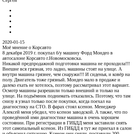
Сергей
2020-01-15
Моё мнение о Корсавто
8 декабря 2019 г. покупал б/у машину Форд Мондео в
автосалоне Корсавто г.Новомосковска.
Никакой предпродажной подготовки машина не проходила!!!
Внешне вся грязная, это ладно, машины стоят на улице. А
внутри машина грязнее, чем снаружи!!! И сиденья, и ковёр на
полу. Двигатель тоже грязный. Мондео мало в продаже и
далеко ехать не хотелось, поэтому рассматривал этот вариант.
Осмотр машины разрешили только внешний и только на
улице. На подъёмник поднимать отказались. Поэтому, что там
снизу я узнал только после покупки, когда поехал на
диагностику на СТО. В фарах стоял ксенон. Менеджер
Алексей меня убедил, что ксенон заводской. А также, что по
проведённой ими диагностике машина в очень хорошем
состоянии. При регистрации в ГИБДД меня заставили снять
этот самопальный ксенон. Из ГИБДД я тут же приехал в салон
и объяснил ситуацию. Ксенон они сняли, поставили 200