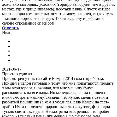
довольно выгодных условиях (гораздо выгоднее, чем в других
местах, где я приценивалась), всё-таки взяла. Спустя четыре
месяца и два комплексных осмотра могу, наконец, выдохнуть
– машина нормальная и едет. Так что салону и ребятам в
салоне огроменное спасибо!!!
Ответить
Иван
2021-06-17
Приятно удивлен
Присмотрел у них на сайте Камри 2014 года с пробегом.
Пришел в салон готовый к тому, что мне попытаются продать
хлам втридорога, и ожидал, что мне машину будут
расхваливать на все лады. Но менеджеры, когда пришел с
ними смотреть машину, сказали, что нужно менять свечи и
разбитый пошипник (в чем я убедился, взяв Камри на тест-
драйв) Ну, и по мелочи: царапины есть на кузове, фара одна
тускло светит, все дела. Несмотря на это, решил, что пробег
(около 60 тысяч) и цена (примерно 1.4 млн) более, чем