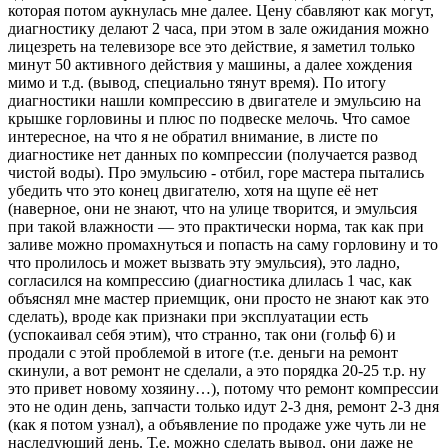
которая потом аукнулась мне далее. Цену сбавляют как могут,
диагностику делают 2 часа, при этом в зале ожидания можно
лицезреть на телевизоре все это действие, я заметил только
минут 50 активного действия у машины, а далее хождения
мимо и т.д. (вывод, специально тянут время). По итогу
диагностики нашли компрессию в двигателе и эмульсию на
крышке горловины и плюс по подвеске мелочь. Что самое
интересное, на что я не обратил внимание, в листе по
диагностике нет данных по компрессии (получается развод
чистой воды). Про эмульсию - отбил, горе мастера пытались
убедить что это конец двигателю, хотя на щупе её нет
(наверное, они не знают, что на улице творится, и эмульсия
при такой влажности — это практически норма, так как при
заливе можно промахнуться и попасть на саму горловину и то
что пролилось и может вызвать эту эмульсия), это ладно,
согласился на компрессию (диагностика длилась 1 час, как
объяснял мне мастер приемщик, они просто не знают как это
сделать), вроде как признаки при эксплуатации есть
(успокаивал себя этим), что странно, так они (гольф 6) и
продали с этой проблемой в итоге (т.е. деньги на ремонт
скинули, а вот ремонт не сделали, а это порядка 20-25 т.р. ну
это привет новому хозяину…), потому что ремонт компрессии
это не один день, запчасти только идут 2-3 дня, ремонт 2-3 дня
(как я потом узнал), а объявление по продаже уже чуть ли не
наследующий день. Т.е. можно сделать вывод, они даже не