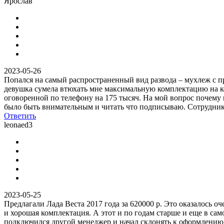
Ярослав
2023-05-26
Попался на самый распространенный вид развода – мухлеж с пр
девушка сумела втюхать мне максимальную комплектацию на кот
оговоренной по телефону на 175 тысяч. На мой вопрос почему це
было быть внимательным и читать что подписываю. Сотрудникам
Ответить
leonaed3
2023-05-25
Предлагали Лада Веста 2017 года за 620000 р. Это оказалось оч
и хорошая комплектация. А этот и по годам старше и еще в само
подключился другой менеджер и начал склонять к оформлению кр