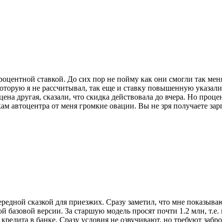
оцентной ставкой. До сих пор не пойму как они смогли так меня
орую я не рассчитывал, так еще и ставку повышенную указали в
на другая, сказали, что скидка действовала до вчера. Но процен
 автоцентра от меня громкие овации. Вы не зря получаете зарпл
ередной сказкой для приезжих. Сразу заметил, что мне показываю
й базовой версии. За старшую модель просят почти 1.2 млн, т.е. 
едита в банке. Сразу условия не озвучивают, но требуют заброн