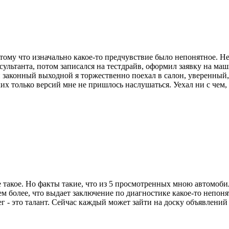
отому что изначально какое-то предчувствие было непонятное. Н
нсультанта, потом записался на тестдрайв, оформил заявку на м
й законный выходной я торжественно поехал в салон, уверенный
их только версий мне не пришлось наслушаться. Уехал ни с чем, 
 такое. Но факты такие, что из 5 просмотренных мною автомобил
Тем более, что выдает заключение по диагностике какое-то непо
г - это талант. Сейчас каждый может зайти на доску объявлений 