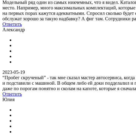
Модельный ряд один из самых никчемных, что я видел. Каталог
место. Например, много максимальных комплектаций, которые 
на первых порах кажутся адекватными. Спросил сколько будет с
обслужат хорошо за такую надбавку? А фиг там. Сотрудники ра
Ответить
Александр
2023-05-19
“Пробег скрученый” - так мне сказал мастер автосервиса, когда
и подставили с машиной. В общем либо ей доки подделалил и п
даже по порогам понятно и сколам на капоте, которые я сначала
Ответить
Юлия