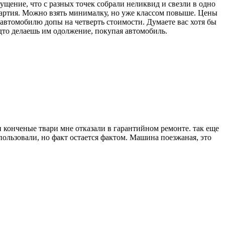
щение, что с разных точек собрали неликвид и свезли в одно
партия. Можно взять минималку, но уже классом повыше. Цены
 автомобилю допы на четверть стоимости. Думаете вас хотя бы
дто делаешь им одолжение, покупая автомобиль.
ти конченые твари мне отказали в гарантийном ремонте. так еще
ользовали, но факт остается фактом. Машина поезжаная, это