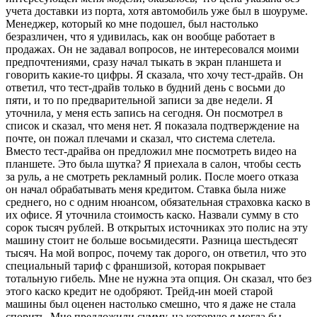
учета доставки из порта, хотя автомобиль уже был в шоуруме.
Менеджер, который ко мне подошел, был настолько
безразличен, что я удивилась, как он вообще работает в
продажах. Он не задавал вопросов, не интересовался моими
предпочтениями, сразу начал тыкать в экран планшета и
говорить какие-то цифры. Я сказала, что хочу тест-драйв. Он
ответил, что тест-драйв только в будний день с восьми до
пяти, и то по предварительной записи за две недели. Я
уточнила, у меня есть запись на сегодня. Он посмотрел в
список и сказал, что меня нет. Я показала подтверждение на
почте, он пожал плечами и сказал, что система слетела.
Вместо тест-драйва он предложил мне посмотреть видео на
планшете. Это была шутка? Я приехала в салон, чтобы сесть
за руль, а не смотреть рекламный ролик. После моего отказа
он начал обрабатывать меня кредитом. Ставка была ниже
среднего, но с одним нюансом, обязательная страховка каско в
их офисе. Я уточнила стоимость каско. Назвали сумму в сто
сорок тысяч рублей. В открытых источниках это полис на эту
машину стоит не больше восьмидесяти. Разница шестьдесят
тысяч. На мой вопрос, почему так дорого, он ответил, что это
специальный тариф с франшизой, которая покрывает
тотальную гибель. Мне не нужна эта опция. Он сказал, что без
этого каско кредит не одобряют. Трейд-ин моей старой
машины был оценен настолько смешно, что я даже не стала
спорить. Мне предложили сумму, на которую я могла бы