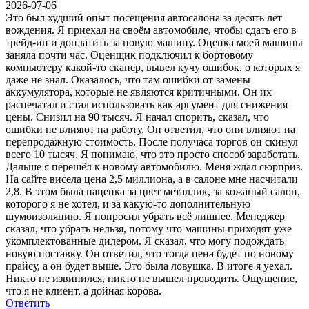
2026-07-06
Это был худший опыт посещения автосалона за десять лет
вождения. Я приехал на своём автомобиле, чтобы сдать его в
трейд-ин и доплатить за новую машину. Оценка моей машины
заняла почти час. Оценщик подключил к бортовому
компьютеру какой-то сканер, вывел кучу ошибок, о которых я
даже не знал. Оказалось, что там ошибки от замены
аккумулятора, которые не являются критичными. Он их
распечатал и стал использовать как аргумент для снижения
цены. Снизил на 90 тысяч. Я начал спорить, сказал, что
ошибки не влияют на работу. Он ответил, что они влияют на
перепродажную стоимость. После получаса торгов он скинул
всего 10 тысяч. Я понимаю, что это просто способ заработать.
Дальше я перешёл к новому автомобилю. Меня ждал сюрприз.
На сайте висела цена 2,5 миллиона, а в салоне мне насчитали
2,8. В этом была наценка за цвет металлик, за кожаный салон,
которого я не хотел, и за какую-то дополнительную
шумоизоляцию. Я попросил убрать всё лишнее. Менеджер
сказал, что убрать нельзя, потому что машины приходят уже
укомплектованные дилером. Я сказал, что могу подождать
новую поставку. Он ответил, что тогда цена будет по новому
прайсу, а он будет выше. Это была ловушка. В итоге я уехал.
Никто не извинился, никто не вышел проводить. Ощущение,
что я не клиент, а дойная корова.
Ответить