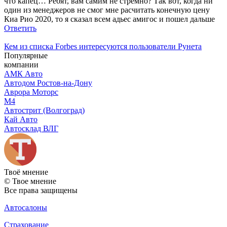
что капец… Ребят, вам самим не стремно? Так вот, когда ни
один из менеджеров не смог мне расчитать конечную цену
Киа Рио 2020, то я сказал всем адьес амигос и пошел дальше
Ответить
Кем из списка Forbes интересуются пользователи Рунета
Популярные
компании
АМК Авто
Автодом Ростов-на-Дону
Аврора Моторс
М4
Автострит (Волгоград)
Кай Авто
Автосклад ВЛГ
Твоё
мнение
© Твое мнение
Все права защищены
Автосалоны
Страхование