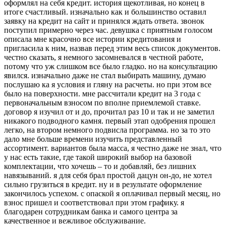
оформлял на себя кредит. история щекотливая, но конец в
итоге счастливый. изначально как и большинство оставил
заявку на кредит на сайт и принялся ждать ответа. звонок
поступил примерно через час. девушка с приятным голосом
описала мне красочно все истории кредитования и
пригласила к ним, назвав перед этим весь список документов.
честно сказать, я немного засомневался в честной работе,
потому что уж слишком все было гладко. но на консультацию
явился. изначально даже не стал выбирать машину, думаю
послушаю ка я условия и гляну на расчеты. но при этом все
было на поверхности. мне рассчитали кредит на 3 года с
первоначальным взносом по вполне приемлемой ставке.
договор я изучил от и до, прочитал раз 10 и так и не заметил
никакого подводного камня. первый этап одобрения прошел
легко, на втором немного подвисла программа. но за то это
дало мне больше времени изучить представленный
ассортимент. вариантов была масса, я честно даже не знал, что
у нас есть такие, где такой широкий выбор на базовой
комплектации, что хочешь – то и добавляй, без лишних
навязываний. я для себя брал простой дацун он-до, не хотел
сильно грузиться в кредит. ну и в результате оформление
закончилось успехом. с опаской я оплачивал первый месяц, но
взнос пришел и соответствовал при этом графику. я
благодарен сотрудникам банка и самого центра за
качественное и вежливое обслуживание.