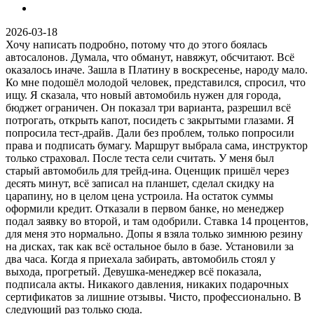
2026-03-18
Хочу написать подробно, потому что до этого боялась
автосалонов. Думала, что обманут, навяжут, обсчитают. Всё
оказалось иначе. Зашла в Платину в воскресенье, народу мало.
Ко мне подошёл молодой человек, представился, спросил, что
ищу. Я сказала, что новый автомобиль нужен для города,
бюджет ограничен. Он показал три варианта, разрешил всё
потрогать, открыть капот, посидеть с закрытыми глазами. Я
попросила тест-драйв. Дали без проблем, только попросили
права и подписать бумагу. Маршрут выбрала сама, инструктор
только страховал. После теста сели считать. У меня был
старый автомобиль для трейд-ина. Оценщик пришёл через
десять минут, всё записал на планшет, сделал скидку на
царапину, но в целом цена устроила. На остаток суммы
оформили кредит. Отказали в первом банке, но менеджер
подал заявку во второй, и там одобрили. Ставка 14 процентов,
для меня это нормально. Допы я взяла только зимнюю резину
на дисках, так как всё остальное было в базе. Установили за
два часа. Когда я приехала забирать, автомобиль стоял у
выхода, прогретый. Девушка-менеджер всё показала,
подписала акты. Никакого давления, никаких подарочных
сертификатов за лишние отзывы. Чисто, профессионально. В
следующий раз только сюда.