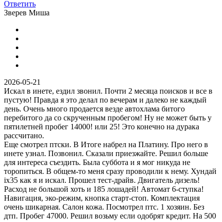
Ответить
Зверев Миша
2026-05-21
Искал в инете, ездил звонил. Почти 2 месяца поисков и все в
пустую! Правда я это делал по вечерам и далеко не каждый
день. Очень много продается везде автохлама битого
перебитого да со скрученным пробегом! Ну не может быть у
пятилетней пробег 14000! или 25! Это конечно на дурака
рассчитано.
Еще смотрел птски. В Итоге набрел на Платину. Про него в
инете узнал. Позвонил. Сказали приезжайте. Решил больше
для интереса съездить. Была суббота и я мог никуда не
торопиться. В общем-то меня сразу проводили к нему. Хундай
ix35 как я и искал. Прошел тест-драйв. Двигатель дизель!
Расход не большой хоть и 185 лошадей! Автомат 6-ступка!
Навигация, эко-режим, кнопка старт-стоп. Комплектация
очень шикарная. Салон кожа. Посмотрел птс. 1 хозяин. Без
дтп. Пробег 47000. Решил возьму если одобрят кредит. На 500