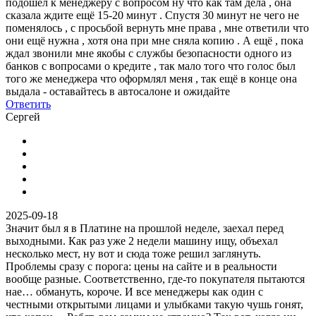
подошёл к менеджеру с вопросом ну что как там дела , она
сказала ждите ещё 15-20 минут . Спустя 30 минут не чего не
поменялось , с просьбой вернуть мне права , мне ответили что
они ещё нужна , хотя она при мне сняла копию . А ещё , пока
ждал звонили мне якобы с службы безопасности одного из
банков с вопросами о кредите , так мало того что голос был
того же менеджера что оформлял меня , так ещё в конце она
выдала - оставайтесь в автосалоне и ожидайте
Ответить
Сергей
2025-09-18
Значит был я в Платине на прошлой неделе, заехал перед
выходными. Как раз уже 2 недели машину ищу, объехал
несколько мест, ну вот и сюда тоже решил заглянуть.
Проблемы сразу с порога: цены на сайте и в реальности
вообще разные. Соответственно, где-то покупателя пытаются
нае… обмануть, короче. И все менеджеры как один с
честными открытыми лицами и улыбками такую чушь гонят,