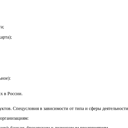
а;
арта);
ьное):
х в России.
ктов. Спецусловия в зависимости от типа и сферы деятельност
 организациям:
ским); банкам, брокерским и лизинговым предприятиям.