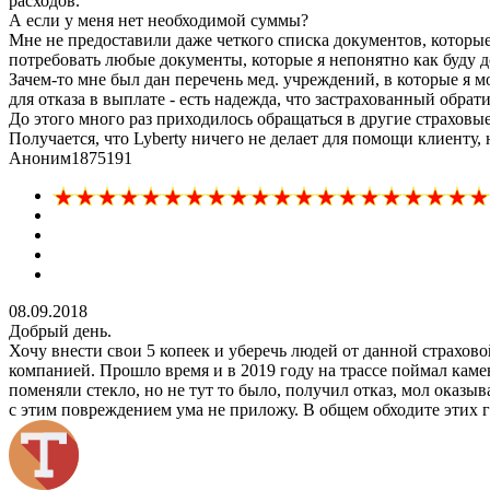
расходов.
А если у меня нет необходимой суммы?
Мне не предоставили даже четкого списка документов, которые
потребовать любые документы, которые я непонятно как буду д
Зачем-то мне был дан перечень мед. учреждений, в которые я м
для отказа в выплате - есть надежда, что застрахованный обрат
До этого много раз приходилось обращаться в другие страховые
Получается, что Lyberty ничего не делает для помощи клиенту, 
Аноним1875191
08.09.2018
Добрый день.
Хочу внести свои 5 копеек и уберечь людей от данной страхо
компанией. Прошло время и в 2019 году на трассе поймал каме
поменяли стекло, но не тут то было, получил отказ, мол оказы
с этим повреждением ума не приложу. В общем обходите этих 