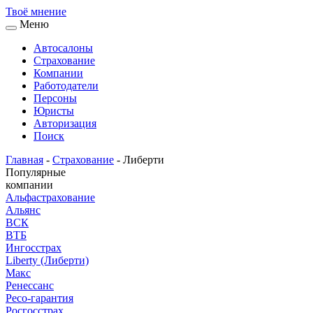
Твоё
мнение
Меню
Автосалоны
Страхование
Компании
Работодатели
Персоны
Юристы
Авторизация
Поиск
Главная
-
Страхование
-
Либерти
Популярные
компании
Альфастрахование
Альянс
ВСК
ВТБ
Ингосстрах
Liberty (Либерти)
Макс
Ренессанс
Ресо-гарантия
Росгосстрах