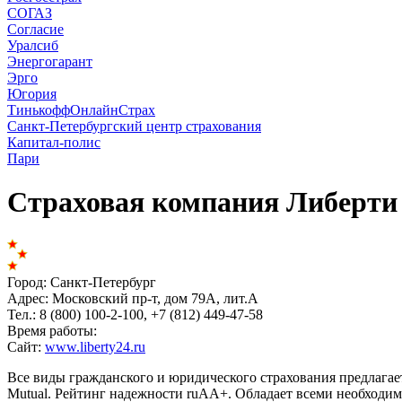
СОГАЗ
Согласие
Уралсиб
Энергогарант
Эрго
Югория
ТинькоффОнлайнСтрах
Санкт-Петербургский центр страхования
Капитал-полис
Пари
Страховая компания
Либерти
Город:
Санкт-Петербург
Адрес:
Московский пр-т, дом 79А, лит.А
Тел.:
8 (800) 100-2-100, +7 (812) 449-47-58
Время работы:
Сайт:
www.liberty24.ru
Все виды гражданского и юридического страхования предлагае
Mutual. Рейтинг надежности ruAA+. Обладает всеми необходим