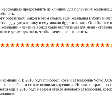
 необходимо предоставить из клиники для получения компенсаци
обывать.
огу обратиться. Какой в этом смысл, если компания Lyberty ниче
ится в другую клинику и ему можно будет отказать. Они бы еще н
 компании - лечение всегда было бесплатным для меня - страхов
но все делает для того, чтобы ничего не выплатить.
вой компании. В 2016 году приобрел новый автомобиль Volvo XC
нь и на лобовом стекле появилась трещина. Никаких страховых 
вается ещё в 2016 году на моем стекле лобового автомобиля, кот
гандонов.