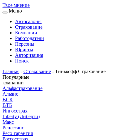
Твоё
мнение
Меню
Автосалоны
Страхование
Компании
Работодатели
Персоны
Юристы
Авторизация
Поиск
Главная
-
Страхование
-
Тинькофф Страхование
Популярные
компании
Альфастрахование
Альянс
ВСК
ВТБ
Ингосстрах
Liberty (Либерти)
Макс
Ренессанс
Ресо-гарантия
Росгосстрах