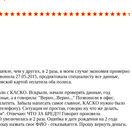
е, чем у других, в 2 раза, в моем случае экономия примерно
звонила 27.05.2015, продиктовала специалисту все данные,
вской картой оплатила оба полиса.
чали с КАСКО. Вскрыли, начали проверять данные, год
ые, а я говорила: "Верно...Верно..." Позвонили в офис,
оплатить. Забыла написать самое главное, КАСКО нужно было
 телефону). Ситуация не простая, говорю ну что же делать,
ем". Отвечаю: ЧТО ЗА БРЕД!!! Говорит произвела
величилась в 2 раза. Ошибка в дате рождения на 2 года
рошу назвать свое ФИО - отказывается. Прошу вернуть деньги,