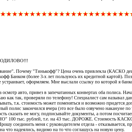
АЗВОДИЛОВО!!!
ие". Почему "Тинькофф"? Цена очень привлекла (КАСКО дешевл
кофф Банком (более 3-х лет пользуюсь их кредитной картой). По
устраивает, оформляем. Мне выслали ссылку по которой я банко
на осмотр авто, привез в запечатанных конвертах оба полиса. На
ю как так, проверяли по телефону! Специалист сам называл данн
ывать, т.к. стоимость может поменяться и возможно придется д
ошлый полис закончился вчера (это все было озвучено накануне по
сть сказать не могу, подписывайте документы, а потом посчита
 100 тыс. рублей, т.е. на 43 тыс. ДОРОЖЕ. Стоимость КАСКО у
Прошу соединить меня с руководителем отдела - отказывается, п
 что надеялись, видимо на то что соглашусь на новую цену.