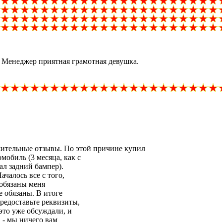
. Менеджер приятная грамотная девушка.
ительные отзывы. По этой причине купил
обиль (3 месяца, как с
ал задний бампер).
ачалось все с того,
 обязаны меня
е обязаны. В итоге
предоставьте реквизиты,
это уже обсуждали, и
а - мы ничего вам