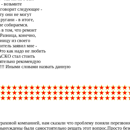
 - возьмите
 говорит следующее -
ту они не могут
ругани - в итоге,
не собираемся.
 в том, что ремонт
 Разница, конечно,
зницу из своего
итель заявил мне -
то как надо не любить
КАСКО стал стоить
тоятельно рекомендую
Иными словами назвать данную
страховой компанией, нам сказали что проблему поняли перезвон
 вынуждены были самостоятельно решать этот вопрос.Просто без