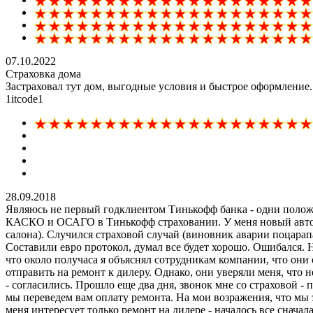
07.10.2022
Страховка дома
Застраховал тут дом, выгодные условия и быстрое оформление
1itcode1
28.09.2018
Являюсь не первый годклиентом Тинькофф банка - одни полож
КАСКО и ОСАГО в Тинькофф страховании. У меня новый автом
салона). Случился страховой случай (виновник аварии поцарап
Составили евро протокол, думал все будет хорошо. Ошибался. Н
что около получаса я объяснял сотрудникам компании, что они
отправить на ремонт к дилеру. Однако, они уверяли меня, что н
- согласились. Прошло еще два дня, звонок мне со страховой - 
мы переведем вам оплату ремонта. На мои возражения, что мы 
меня интересует только ремонт на дилере - началось все сначал