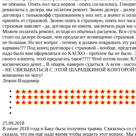
не обязаны. Опять пол часа нервов - опять согласились. Говорят
реквизиты у дилера, мы оплатим ремонт. Звоню дилеру - дилер
договора с тиньковофф страхованием у них нет, а значит и опла
принять от страховой. Звоню опять в страховую, опять пол часа 
страховая заявляет - да, договора не имеем, заключать ради вас 
Можем оплатить ремонт, исходя из обычных расценок. Вся суть
стоит на дилере больше, чем предлагает возмещение страховая.
не большая. Но вот вопрос - почему я должен покрывать эту ра
кармана??? Под конец разговора с страховой - вообще, представ
надо было вам оформляться по КАСКО - проблем бы не было. Э
своего клиента, чтоб предлагать такое???? Чтоб потом полис 
космических денег... В общем, намерен судиться. А всем - нас
- НЕ СВЯЗЫВАТЬСЯ С ЭТОЙ ШАРАШКИНОЙ КОНТОРОЙ!!!! 
компанию не могу!
Лежин Владимир
25.09.2018
В июне 2018 года в Баку была получена травма. Связались со 
сказала, что им ещё надо время чтобы решить этот вопрос. Мы