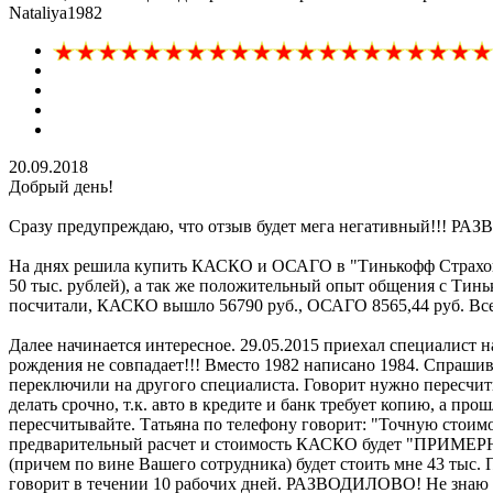
Nataliya1982
20.09.2018
Добрый день!
Сразу предупреждаю, что отзыв будет мега негативный!!! Р
На днях решила купить КАСКО и ОСАГО в "Тинькофф Страхован
50 тыс. рублей), а так же положительный опыт общения с Тинь
посчитали, КАСКО вышло 56790 руб., ОСАГО 8565,44 руб. Все 
Далее начинается интересное. 29.05.2015 приехал специалист 
рождения не совпадает!!! Вместо 1982 написано 1984. Спрашива
переключили на другого специалиста. Говорит нужно пересчит
делать срочно, т.к. авто в кредите и банк требует копию, а пр
пересчитывайте. Татьяна по телефону говорит: "Точную стоимо
предварительный расчет и стоимость КАСКО будет "ПРИМЕРНО"
(причем по вине Вашего сотрудника) будет стоить мне 43 тыс. 
говорит в течении 10 рабочих дней. РАЗВОДИЛОВО! Не знаю на